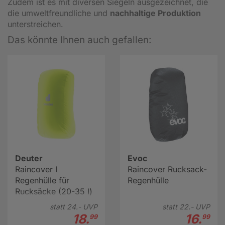
Zudem ist es mit diversen Siegeln ausgezeichnet, die
die umweltfreundliche und
nachhaltige Produktion
unterstreichen.
Das könnte Ihnen auch gefallen:
Deuter
Evoc
Raincover I
Raincover Rucksack-
Regenhülle für
Regenhülle
Rucksäcke (20-35 l)
statt
24.-
UVP
statt
22.-
UVP
18.
16.
99
99