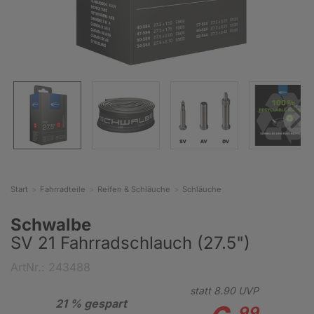
Start
Fahrradteile
Reifen & Schläuche
Schläuche
Schwalbe
SV 21 Fahrradschlauch (27.5")
ArtNr.: 243488
statt
8.
90
UVP
21 % gespart
99