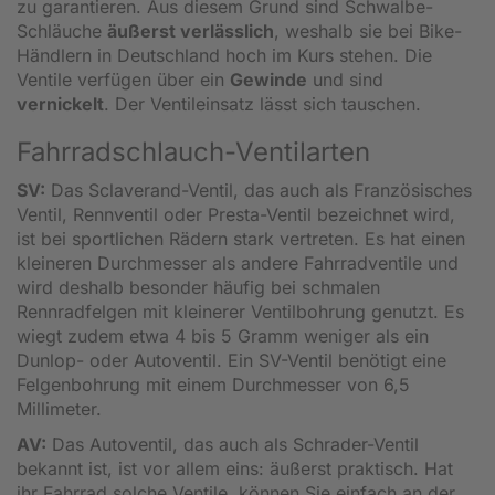
zu garantieren. Aus diesem Grund sind Schwalbe-
Schläuche
äußerst verlässlich
, weshalb sie bei Bike-
Händlern in Deutschland hoch im Kurs stehen. Die
Ventile verfügen über ein
Gewinde
und sind
vernickelt
. Der Ventileinsatz lässt sich tauschen.
Fahrradschlauch-Ventilarten
SV:
Das Sclaverand-Ventil, das auch als Französisches
Ventil, Rennventil oder Presta-Ventil bezeichnet wird,
ist bei sportlichen Rädern stark vertreten. Es hat einen
kleineren Durchmesser als andere Fahrradventile und
wird deshalb besonder häufig bei schmalen
Rennradfelgen mit kleinerer Ventilbohrung genutzt. Es
wiegt zudem etwa 4 bis 5 Gramm weniger als ein
Dunlop- oder Autoventil. Ein SV-Ventil benötigt eine
Felgenbohrung mit einem Durchmesser von 6,5
Millimeter.
AV:
Das Autoventil, das auch als Schrader-Ventil
bekannt ist, ist vor allem eins: äußerst praktisch. Hat
ihr Fahrrad solche Ventile, können Sie einfach an der