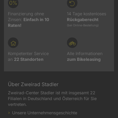
0%
Finanzierung ohne
14 Tage kostenloses
Zinsen:
Einfach in 10
Rückgaberecht
Raten!
(bei Online-Bestellung)
Kompetenter Service
Alle Informationen
an
22
Standorten
zum Bikeleasing
Über Zweirad Stadler
Zweirad-Center Stadler ist mit insgesamt 22
Filialen in Deutschland und Österreich für Sie
vertreten.
Unsere Unternehmensgeschichte