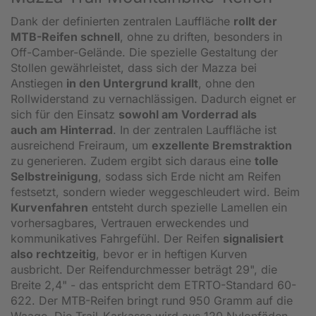
Dank der definierten zentralen Lauffläche
rollt der
MTB-Reifen schnell
, ohne zu driften, besonders in
Off-Camber-Gelände. Die spezielle Gestaltung der
Stollen gewährleistet, dass sich der Mazza bei
Anstiegen
in den Untergrund krallt
, ohne den
Rollwiderstand zu vernachlässigen. Dadurch eignet er
sich für den Einsatz
sowohl am Vorderrad als
auch am Hinterrad
. In der zentralen Lauffläche ist
ausreichend Freiraum, um
exzellente Bremstraktion
zu generieren. Zudem ergibt sich daraus eine
tolle
Selbstreinigung
, sodass sich Erde nicht am Reifen
festsetzt, sondern wieder weggeschleudert wird. Beim
Kurvenfahren
entsteht durch spezielle Lamellen ein
vorhersagbares, Vertrauen erweckendes und
kommunikatives Fahrgefühl. Der Reifen
signalisiert
also rechtzeitig
, bevor er in heftigen Kurven
ausbricht. Der Reifendurchmesser beträgt 29", die
Breite 2,4" - das entspricht dem ETRTO-Standard 60-
622. Der MTB-Reifen bringt rund 950 Gramm auf die
Waage. Die Trail-Karkasse wird aus 120 Nylonfäden