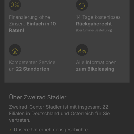
0%
Finanzierung ohne
14 Tage kostenloses
Zinsen:
Einfach in 10
Rückgaberecht
Raten!
(bei Online-Bestellung)
Kompetenter Service
Alle Informationen
an
22
Standorten
zum Bikeleasing
Über Zweirad Stadler
Zweirad-Center Stadler ist mit insgesamt 22
Filialen in Deutschland und Österreich für Sie
vertreten.
Unsere Unternehmensgeschichte