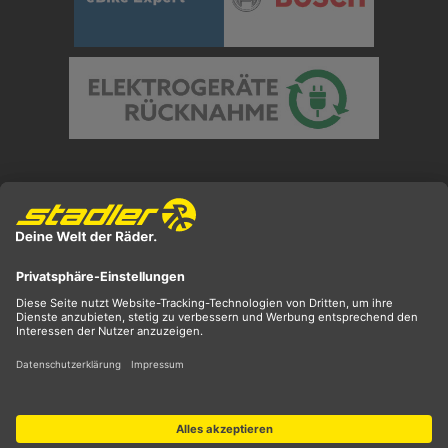
Preisangaben inkl. gesetzl. MwSt. und zzgl.
Versandkosten
** ehemaliger UVP