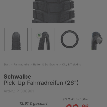
Start
Fahrradteile
Reifen & Schläuche
City & Trekking
Schwalbe
Pick-Up Fahrradreifen (26")
ArtNr.: P-308961
statt
42.
90
UVP
12.91 € gespart
99