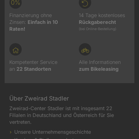
0%
Finanzierung ohne
14 Tage kostenloses
Zinsen:
Einfach in 10
Rückgaberecht
Raten!
(bei Online-Bestellung)
Kompetenter Service
Alle Informationen
an
22
Standorten
zum Bikeleasing
Über Zweirad Stadler
Zweirad-Center Stadler ist mit insgesamt 22
Filialen in Deutschland und Österreich für Sie
vertreten.
Unsere Unternehmensgeschichte