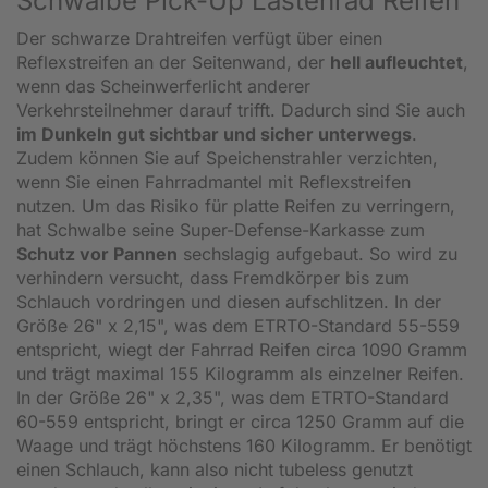
Schwalbe Pick-Up Lastenrad Reifen
Der schwarze Drahtreifen verfügt über einen
Reflexstreifen an der Seitenwand, der
hell aufleuchtet
,
wenn das Scheinwerferlicht anderer
Verkehrsteilnehmer darauf trifft. Dadurch sind Sie auch
im Dunkeln gut sichtbar und sicher unterwegs
.
Zudem können Sie auf Speichenstrahler verzichten,
wenn Sie einen Fahrradmantel mit Reflexstreifen
nutzen. Um das Risiko für platte Reifen zu verringern,
hat Schwalbe seine Super-Defense-Karkasse zum
Schutz vor Pannen
sechslagig aufgebaut. So wird zu
verhindern versucht, dass Fremdkörper bis zum
Schlauch vordringen und diesen aufschlitzen. In der
Größe 26" x 2,15", was dem ETRTO-Standard 55-559
entspricht, wiegt der Fahrrad Reifen circa 1090 Gramm
und trägt maximal 155 Kilogramm als einzelner Reifen.
In der Größe 26" x 2,35", was dem ETRTO-Standard
60-559 entspricht, bringt er circa 1250 Gramm auf die
Waage und trägt höchstens 160 Kilogramm. Er benötigt
einen Schlauch, kann also nicht tubeless genutzt