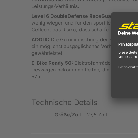
Leistungs-Verhältnis.
Level 6 DoubleDefense RaceGuard:
2 Lagen 
wenig wiegen und für den sportlichen Einsatz
Geflecht das Risiko, dass scharfe oder spitze
ADDIX:
Die Gummimischung der Performance-Li
ein möglichst ausgeglichenes Verhältnis zwi
gewährleistet.
E-Bike Ready 50:
Elektrofahrräder benötigen
Deswegen bekommen Reifen, die für bis zu 50
R75.
Technische Details
Größe/Zoll
27,5 Zoll