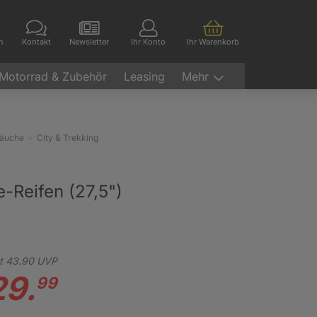
en
Kontakt
Newsletter
Ihr Konto
Ihr Warenkorb
Motorrad & Zubehör
Leasing
Mehr
läuche
City & Trekking
-Reifen (27,5")
t
43.
90
UVP
29.
99