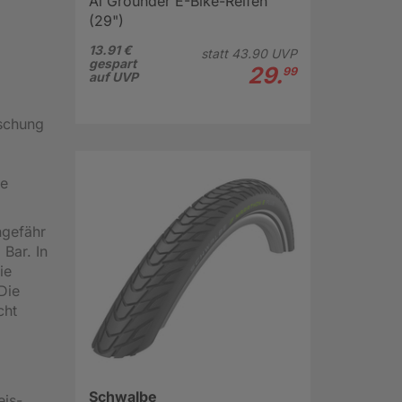
Al Grounder E-Bike-Reifen
(29")
13.91 €
statt
43.
90
UVP
gespart
29.
99
auf UVP
schung
ie
ngefähr
Bar. In
ie
Die
cht
Schwalbe
eis-