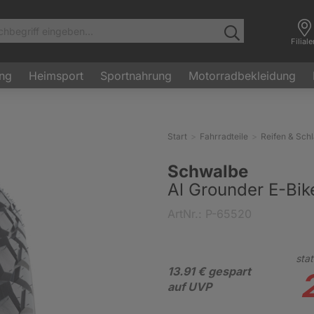
Filial
ung
Heimsport
Sportnahrung
Motorradbekleidung
Start
Fahrradteile
Reifen & Sch
Schwalbe
Al Grounder E-Bike
ArtNr.: P-65520
stat
13.91 € gespart
auf UVP