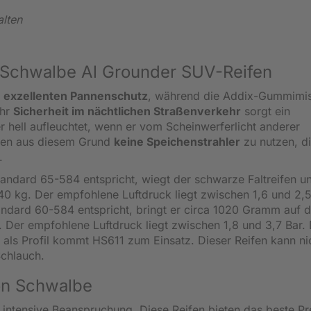
alten
 Schwalbe Al Grounder SUV-Reifen
t
exzellenten Pannenschutz
, während die Addix-Gummimi
ehr
Sicherheit im nächtlichen Straßenverkehr
sorgt ein
er hell aufleuchtet, wenn er vom Scheinwerferlicht anderer
chen aus diesem Grund
keine Speichenstrahler
zu nutzen, d
.
andard 65-584 entspricht, wiegt der schwarze Faltreifen u
0 kg. Der empfohlene Luftdruck liegt zwischen 1,6 und 2,5 
dard 60-584 entspricht, bringt er circa 1020 Gramm auf d
 Der empfohlene Luftdruck liegt zwischen 1,8 und 3,7 Bar. 
als Profil kommt HS611 zum Einsatz. Dieser Reifen kann ni
Schlauch.
on Schwalbe
intensive Beanspruchung. Diese Reifen bieten das beste Pr