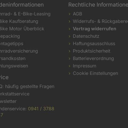
deninformationen
Rechtliche Information
hrrad- & E-Bike-Leasing
AGB
Bike Kaufberatung
Widerrufs- & Rückgabere
Bike Motor Überblick
Vertrag widerrufen
kepacking
Datenschutz
ntagetipps
Haftungsausschluss
hrradversicherung
Produktsicherheit
rsandkosten
Batterieverordnung
hlungsweisen
Impressum
Cookie Einstellungen
vice
Q: häufig gestellte Fragen
rkstattservice
wsletter
ndenservice:
0941 / 3788
47