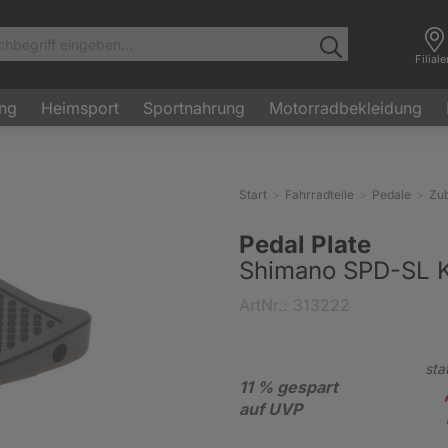
Filial
ung
Heimsport
Sportnahrung
Motorradbekleidung
Start
Fahrradteile
Pedale
Zu
Pedal Plate
Shimano SPD-SL K
ArtNr.: 313222
sta
11 % gespart
auf UVP