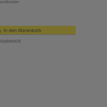
rsandkosten
In den Warenkorb
ckgaberecht