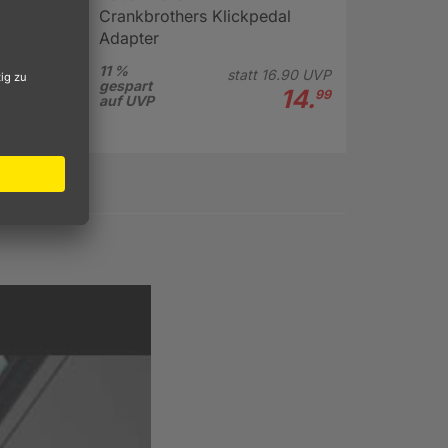
Crankbrothers Klickpedal
Adapter
11 %
statt
16.
90
UVP
gespart
14.
99
auf UVP