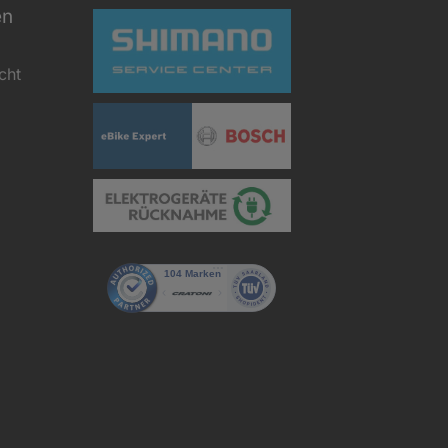
en
cht