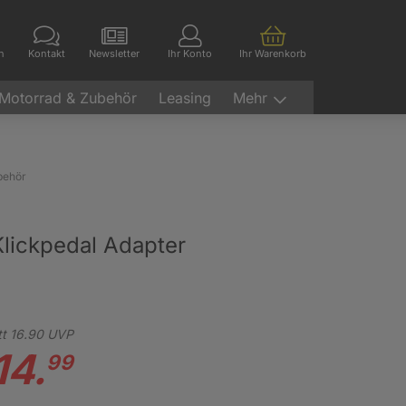
en
Kontakt
Newsletter
Ihr Konto
Ihr Warenkorb
Motorrad & Zubehör
Leasing
Mehr
behör
lickpedal Adapter
tt
16.
90
UVP
14.
99