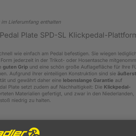
 im Lieferumfang enthalten
Pedal Plate SPD-SL Klickpedal-Plattfor
chnell wie einfach am Pedal befestigen. Sie wiegen lediglic
orm jederzeit in der Trikot- oder Hosentasche mitgenom
ie
guten Grip
und eine schön große Auflagefläche für Ihre F
en. Aufgrund ihrer einteiligen Konstruktion sind sie
äußers
lität und gewährt daher eine
lebenslange Garantie
auf
al Plate setzt zudem auf Nachhaltigkeit: Die
Klickpedal-
teten Materialien gefertigt, und zwar in den Niederlanden,
oß niedrig zu halten.