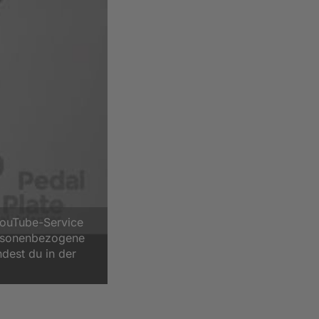
YouTube-Service
ersonenbezogene
ndest du in der