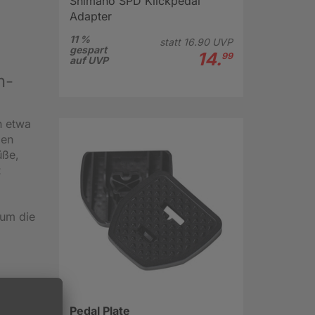
Shimano SPD Klickpedal
Adapter
11 %
statt
16.
90
UVP
gespart
14.
99
auf UVP
m-
h etwa
men
üße,
t
 um die
Pedal Plate