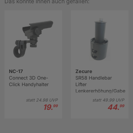
Das könnte Ihnen auch gefallen:
NC-17
Zecure
Connect 3D One-
SR58 Handlebar
Click Handyhalter
Lifter
Lenkererhöhung/Gabelsch
statt
24.
98
UVP
statt
49.
99
UVP
19.
44.
99
99