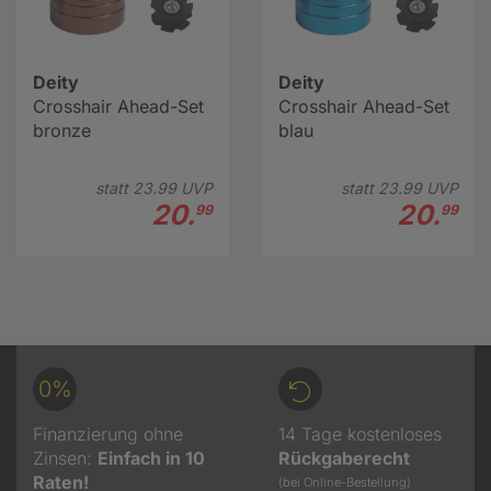
Deity
Deity
Crosshair Ahead-Set
Crosshair Ahead-Set
bronze
blau
statt
23.
99
UVP
statt
23.
99
UVP
20.
20.
99
99
0%
Finanzierung ohne
14 Tage kostenloses
Zinsen:
Einfach in 10
Rückgaberecht
Raten!
(bei Online-Bestellung)