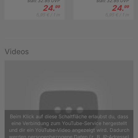
statt
32.
95
UVP
statt
32.
95
UVP
24.
24.
99
99
5,95 € / 1 m
5,95 € / 1 m
Videos
Beim Klick auf diese Schaltfläche erlaubst du, dass
eine Verbindung zum YouTube-Service hergestellt
und dir ein YouTube-Video angezeigt wird. Dadurch
werden personenbezogene Daten (z. B. IP-Adresse)