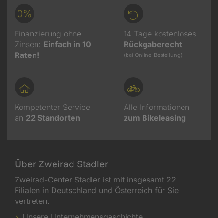
0%
Finanzierung ohne
14 Tage kostenloses
Zinsen:
Einfach in 10
Rückgaberecht
Raten!
(bei Online-Bestellung)
Kompetenter Service
Alle Informationen
an
22
Standorten
zum Bikeleasing
Über Zweirad Stadler
Zweirad-Center Stadler ist mit insgesamt 22
Filialen in Deutschland und Österreich für Sie
vertreten.
Unsere Unternehmensgeschichte