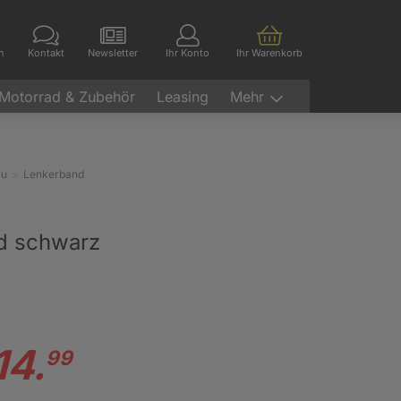
en
Kontakt
Newsletter
Ihr Konto
Ihr Warenkorb
Motorrad & Zubehör
Leasing
Mehr
au
Lenkerband
nd schwarz
14.
99