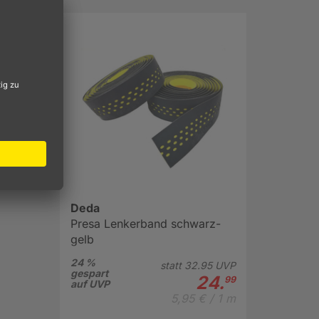
Deda
Presa Lenkerband schwarz-
gelb
24 %
statt
32.
95
UVP
gespart
24.
99
auf UVP
5,95 € / 1 m