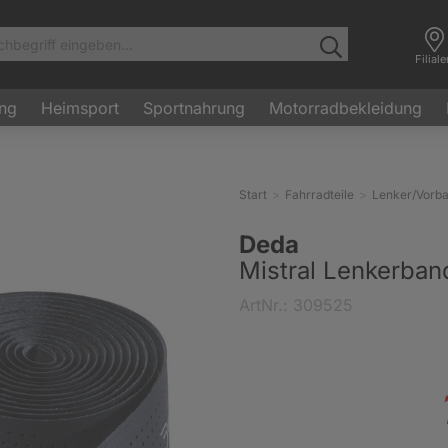
Filial
ung
Heimsport
Sportnahrung
Motorradbekleidung
Start
Fahrradteile
Lenker/Vorb
Deda
Mistral Lenkerba
ArtNr.: 309525