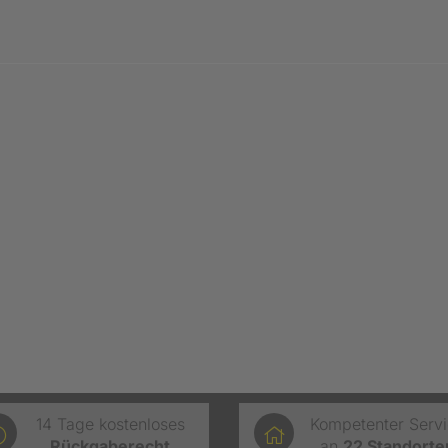
14 Tage kostenloses
Kompetenter Serv
Rückgaberecht
an
22
Standorte