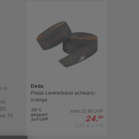
Deda
 in
Presa Lenkerband schwarz-
orange
mit
100
24 %
statt
32.
95
UVP
gespart
twa 70
24.
99
auf UVP
5,95 € / 1 m