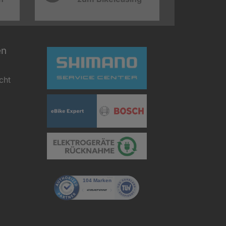
en
cht