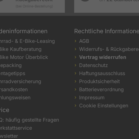
(bei Online-Bestellung)
deninformationen
Rechtliche Information
hrrad- & E-Bike-Leasing
AGB
Bike Kaufberatung
Widerrufs- & Rückgabere
Bike Motor Überblick
Vertrag widerrufen
kepacking
Datenschutz
ntagetipps
Haftungsausschluss
hrradversicherung
Produktsicherheit
rsandkosten
Batterieverordnung
hlungsweisen
Impressum
Cookie Einstellungen
vice
Q: häufig gestellte Fragen
rkstattservice
wsletter