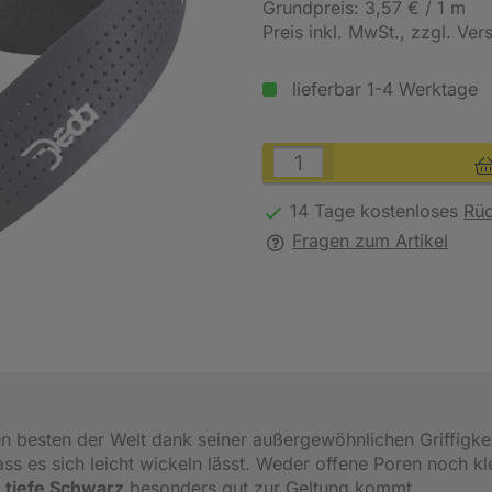
Grundpreis: 3,57 € / 1 m
Preis inkl. MwSt.
, zzgl. Ve
lieferbar 1-4 Werktage
14 Tage kostenloses
Rü
Fragen zum Artikel
n besten der Welt dank seiner außergewöhnlichen Griffigkei
ass es sich leicht wickeln lässt. Weder offene Poren noch kl
s
tiefe Schwarz
besonders gut zur Geltung kommt.