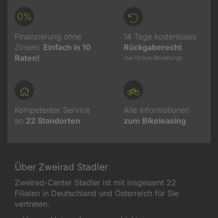
0%
Finanzierung ohne
14 Tage kostenloses
Zinsen:
Einfach in 10
Rückgaberecht
Raten!
(bei Online-Bestellung)
Kompetenter Service
Alle Informationen
an
22
Standorten
zum Bikeleasing
Über Zweirad Stadler
Zweirad-Center Stadler ist mit insgesamt 22
Filialen in Deutschland und Österreich für Sie
vertreten.