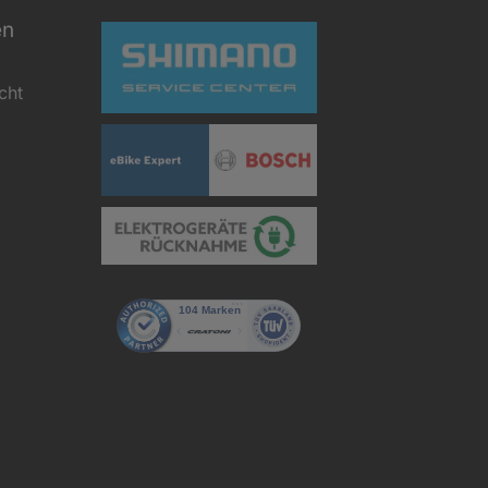
en
cht