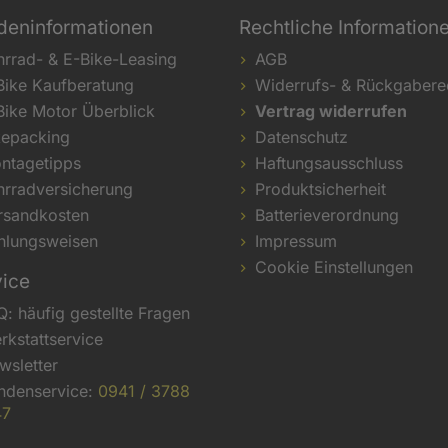
deninformationen
Rechtliche Information
hrrad- & E-Bike-Leasing
AGB
Bike Kaufberatung
Widerrufs- & Rückgabere
Bike Motor Überblick
Vertrag widerrufen
kepacking
Datenschutz
ntagetipps
Haftungsausschluss
hrradversicherung
Produktsicherheit
rsandkosten
Batterieverordnung
hlungsweisen
Impressum
Cookie Einstellungen
vice
Q: häufig gestellte Fragen
rkstattservice
wsletter
ndenservice:
0941 / 3788
47