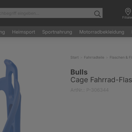
Filial
ung
Heimsport
Sportnahrung
Motorradbekleidung
Start
Fahrradteile
Flaschen & F
Bulls
Cage Fahrrad-Flas
ArtNr.: P-306344