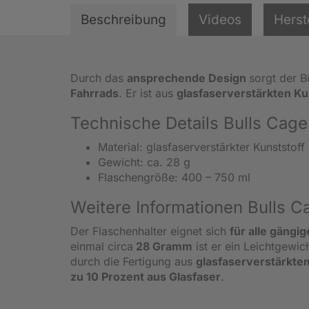
Beschreibung
Videos
Herst
Durch das
ansprechende Design
sorgt der B
Fahrrads
. Er ist aus
glasfaserverstärkten Ku
Technische Details Bulls Cage
Material: glasfaserverstärkter Kunststof
Gewicht: ca. 28 g
Flaschengröße: 400 – 750 ml
Weitere Informationen Bulls C
Der Flaschenhalter eignet sich
für alle gäng
einmal circa
28 Gramm
ist er ein Leichtgewic
durch die Fertigung aus
glasfaserverstärkte
zu 10 Prozent aus Glasfaser
.