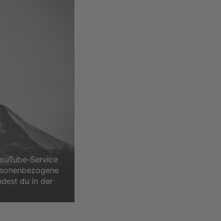
YouTube-Service
ersonenbezogene
ndest du in der