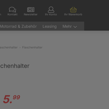
en
Kontakt
Newsletter
Ihr Konto
Ihr Warenkorb
Motorrad & Zubehör
Leasing
Mehr
laschenhalter
Flaschenhalter
chenhalter
5.
99