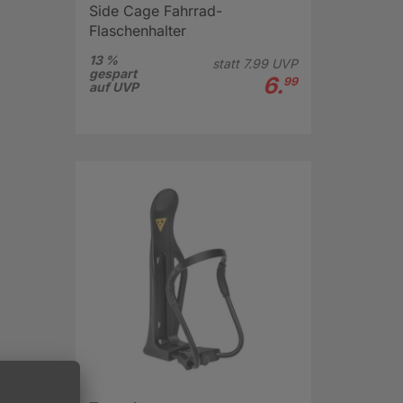
Side Cage Fahrrad-
Flaschenhalter
13 %
statt
7.
99
UVP
gespart
6.
99
auf UVP