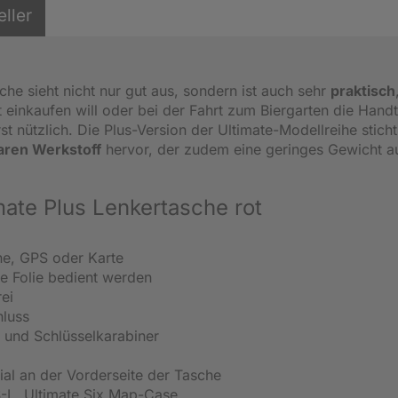
eller
he sieht nicht nur gut aus, sondern ist auch sehr
praktisch
t einkaufen will oder bei der Fahrt zum Biergarten die Hand
rst nützlich. Die Plus-Version der Ultimate-Modellreihe stich
aren Werkstoff
hervor, der zudem eine geringes Gewicht a
mate Plus Lenkertasche rot
ne, GPS oder Karte
e Folie bedient werden
ei
hluss
 und Schlüsselkarabiner
ial an der Vorderseite der Tasche
 S-L, Ultimate Six Map-Case