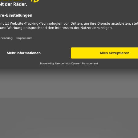
ite des Deckels befindet sich ein durchsichtiges Fach, wo s
d Erstere sogar bedienen lassen.
es einen Schultergurt befestigen, um sie
bequem zu trage
 angekommen sind. Für
gute Sichtbarkeit im Dunkeln
sorgt ei
seite. Wenn das Scheinwerferlicht eines anderen Fahrzeugs
 Sie
nicht zu übersehen
sind. Die aus mit Polyurethan
chädliches PVC
nachhaltig in Deutschland gefertige
ter, was ein Packvolumen von 5 Litern ergibt. Sie wiegt ci
beladen werden.