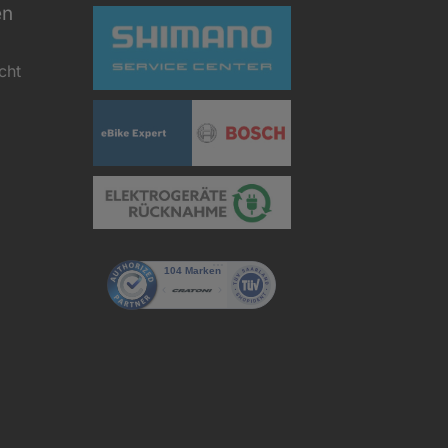
en
cht