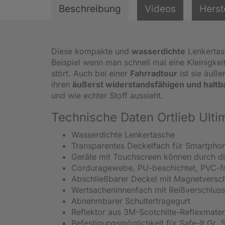
Beschreibung
Videos
Herst
Diese kompakte und
wasserdichte
Lenkertasc
Beispiel wenn man schnell mal eine Kleinigkei
stört. Auch bei einer
Fahrradtour
ist sie äuße
ihren
äußerst widerstandsfähigen und haltb
und wie echter Stoff aussieht.
Technische Daten Ortlieb Ulti
Wasserdichte Lenkertasche
Transparentes Deckelfach für Smartpho
Geräte mit Touchscreen können durch di
Corduragewebe, PU-beschichtet, PVC-fr
Abschließbarer Deckel mit Magnetversc
Wertsacheninnenfach mit Reißverschluss
Abnehmbarer Schultertragegurt
Reflektor aus 3M-Scotchlite-Reflexmater
Befestigungsmöglichkeit für Safe-It Gr.