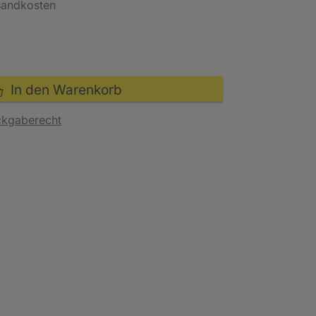
rsandkosten
In den Warenkorb
ckgaberecht