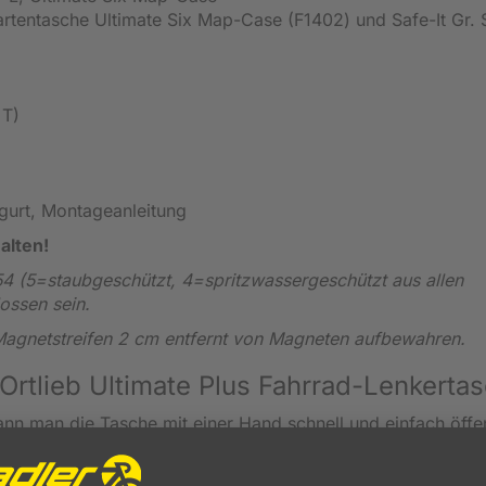
artentasche Ultimate Six Map-Case (F1402) und Safe-It Gr. 
 T)
egurt, Montageanleitung
alten!
54 (5=staubgeschützt, 4=spritzwassergeschützt aus allen
ossen sein.
 Magnetstreifen 2 cm entfernt von Magneten aufbewahren.
Ortlieb Ultimate Plus Fahrrad-Lenkerta
nn man die Tasche mit einer Hand schnell und einfach öffe
es Fach, das über einen Reißverschluss und einen
Ihre
Wertsachen sicher verstauen
und Ihre Schlüssel einh