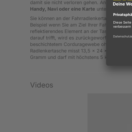
damit sie nicht verloren gehen. An der Oberse
Handy, Navi oder eine Karte
unterbringen un
Sie können an der Fahrradlenkertasche überdi
Beispiel wenn Sie am Ziel Ihrer Fahrradtour
reflektierendes Element an der Taschenvorder
darauf trifft, wird es zurückgeworfen, sodass
beschichtetem Corduragewebe ohne umwelts
Radlenkertasche misst 13,5 x 24 x 13 Zentime
Gramm und darf mit höchstens 5 kg Gepäck 
Videos