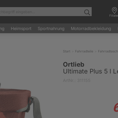
Filial
ung
Heimsport
Sportnahrung
Motorradbekleidung
Start
Fahrradteile
Fahrradtasc
Ortlieb
Ultimate Plus 5 l 
ArtNr.: 311155