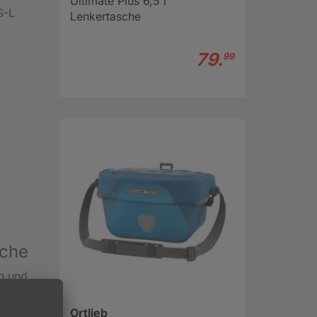
Ultimate Plus 6,5 l
S-L
Lenkertasche
79.
99
sche
n und
aken,
Ortlieb