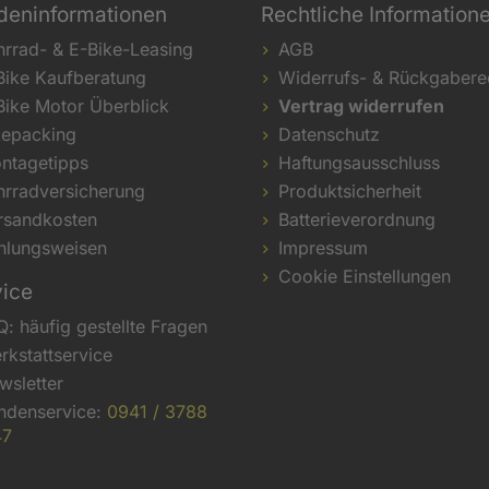
deninformationen
Rechtliche Information
hrrad- & E-Bike-Leasing
AGB
Bike Kaufberatung
Widerrufs- & Rückgabere
Bike Motor Überblick
Vertrag widerrufen
kepacking
Datenschutz
ntagetipps
Haftungsausschluss
hrradversicherung
Produktsicherheit
rsandkosten
Batterieverordnung
hlungsweisen
Impressum
Cookie Einstellungen
vice
Q: häufig gestellte Fragen
rkstattservice
wsletter
ndenservice:
0941 / 3788
47