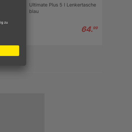
ich
Ultimate Plus 5 l Lenkertasche
blau
n
, zum
n
64.
99
rca 466