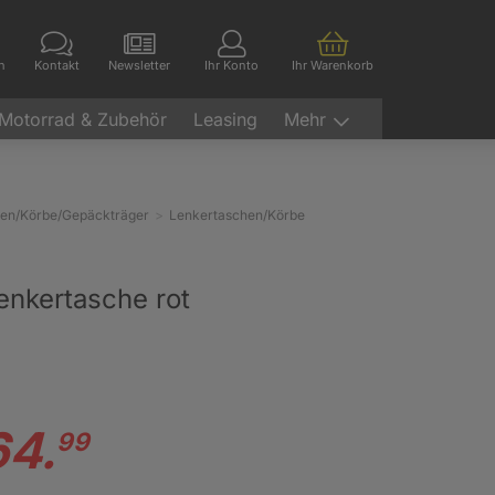
en
Kontakt
Newsletter
Ihr Konto
Ihr Warenkorb
Motorrad & Zubehör
Leasing
Mehr
hen/Körbe/Gepäckträger
Lenkertaschen/Körbe
Lenkertasche rot
64.
99