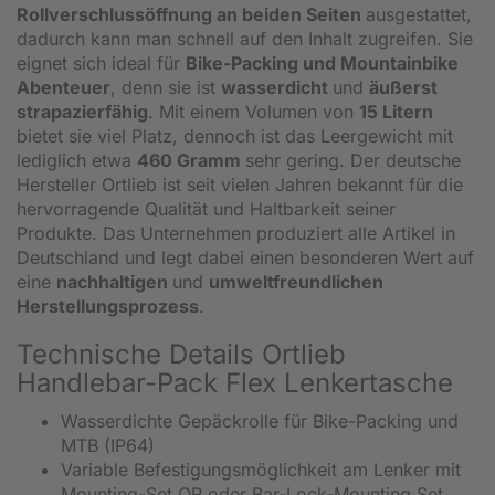
Rollverschlussöffnung an beiden Seiten
ausgestattet,
dadurch kann man schnell auf den Inhalt zugreifen. Sie
eignet sich ideal für
Bike-Packing und Mountainbike
Abenteuer
, denn sie ist
wasserdicht
und
äußerst
strapazierfähig
. Mit einem Volumen von
15 Litern
bietet sie viel Platz, dennoch ist das Leergewicht mit
lediglich etwa
460 Gramm
sehr gering. Der deutsche
Hersteller Ortlieb ist seit vielen Jahren bekannt für die
hervorragende Qualität und Haltbarkeit seiner
Produkte. Das Unternehmen produziert alle Artikel in
Deutschland und legt dabei einen besonderen Wert auf
eine
nachhaltigen
und
umweltfreundlichen
Herstellungsprozess
.
Technische Details Ortlieb
Handlebar-Pack Flex Lenkertasche
Wasserdichte Gepäckrolle für Bike-Packing und
MTB (IP64)
Variable Befestigungsmöglichkeit am Lenker mit
Mounting-Set QR oder Bar-Lock-Mounting Set,