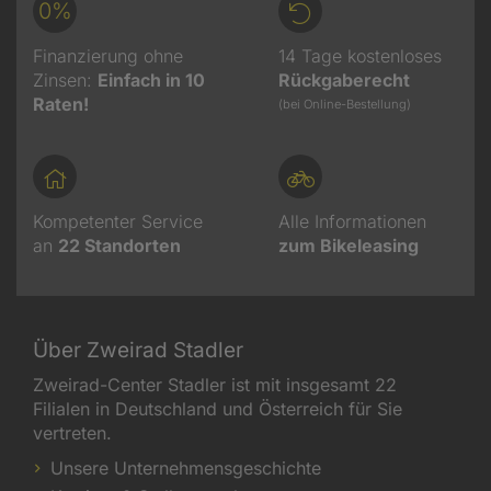
0%
Finanzierung ohne
14 Tage kostenloses
Zinsen:
Einfach in 10
Rückgaberecht
Raten!
(bei Online-Bestellung)
Kompetenter Service
Alle Informationen
an
22
Standorten
zum Bikeleasing
Über Zweirad Stadler
Zweirad-Center Stadler ist mit insgesamt 22
Filialen in Deutschland und Österreich für Sie
vertreten.
Unsere Unternehmensgeschichte