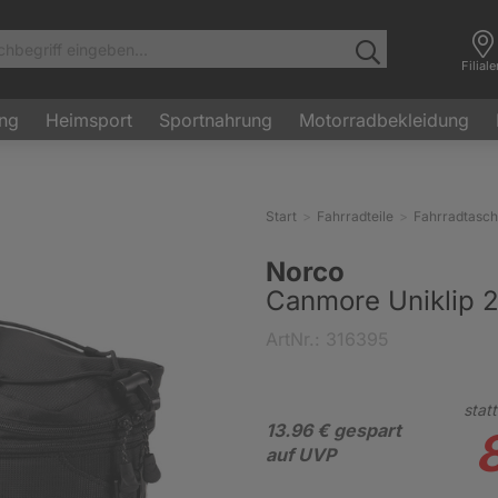
Filial
ung
Heimsport
Sportnahrung
Motorradbekleidung
Start
Fahrradteile
Fahrradtasc
Norco
Canmore Uniklip 
ArtNr.: 316395
statt
13.96 € gespart
auf UVP