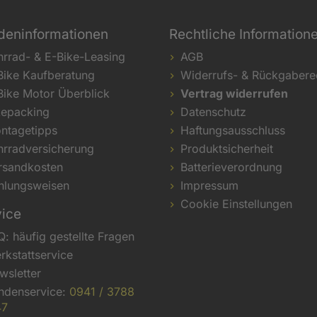
deninformationen
Rechtliche Information
hrrad- & E-Bike-Leasing
AGB
Bike Kaufberatung
Widerrufs- & Rückgabere
Bike Motor Überblick
Vertrag widerrufen
kepacking
Datenschutz
ntagetipps
Haftungsausschluss
hrradversicherung
Produktsicherheit
rsandkosten
Batterieverordnung
hlungsweisen
Impressum
Cookie Einstellungen
vice
Q: häufig gestellte Fragen
rkstattservice
wsletter
ndenservice:
0941 / 3788
47