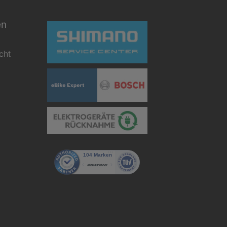
en
cht