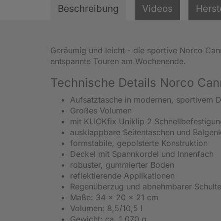
Beschreibung
Videos
Herst
Geräumig und leicht - die sportive Norco Can
entspannte Touren am Wochenende.
Technische Details Norco Can
Aufsatztasche in modernen, sportivem 
Großes Volumen
mit KLICKfix Uniklip 2 Schnellbefestigu
ausklappbare Seitentaschen und Balgenk
formstabile, gepolsterte Konstruktion
Deckel mit Spannkordel und Innenfach
robuster, gummierter Boden
reflektierende Applikationen
Regenüberzug und abnehmbarer Schulte
Maße: 34 x 20 x 21 cm
Volumen: 8,5/10,5 l
Gewicht: ca. 1.070 g