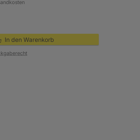
rsandkosten
In den Warenkorb
ckgaberecht