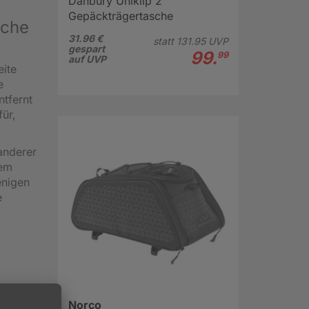
Danbury Uniklip 2
Gepäckträgertasche
sche
31.96 €
statt
131.
95
UVP
gespart
99.
99
auf UVP
eite
e
ntfernt
ür,
anderer
rem
enigen
e
Norco