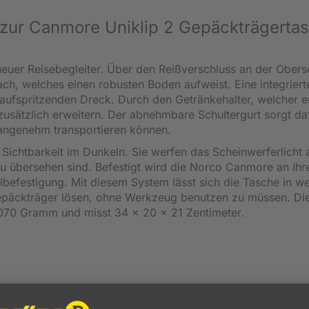
 zur Canmore Uniklip 2 Gepäckträgerta
euer Reisebegleiter. Über den Reißverschluss an der Obers
ch, welches einen robusten Boden aufweist. Eine integriert
aufspritzenden Dreck. Durch den Getränkehalter, welcher e
usätzlich erweitern. Der abnehmbare Schultergurt sorgt daf
 angenehm transportieren können.
 Sichtbarkeit im Dunkeln. Sie werfen das Scheinwerferlicht 
zu übersehen sind. Befestigt wird die Norco Canmore an Ih
lbefestigung. Mit diesem System lässt sich die Tasche in w
päckträger lösen, ohne Werkzeug benutzen zu müssen. Di
.070 Gramm und misst 34 x 20 x 21 Zentimeter.