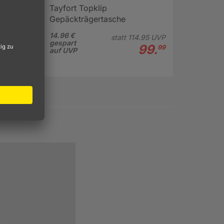
Tayfort Topklip
Gepäckträgertasche
14.96 €
statt
114.
95
UVP
gespart
99.
99
auf UVP