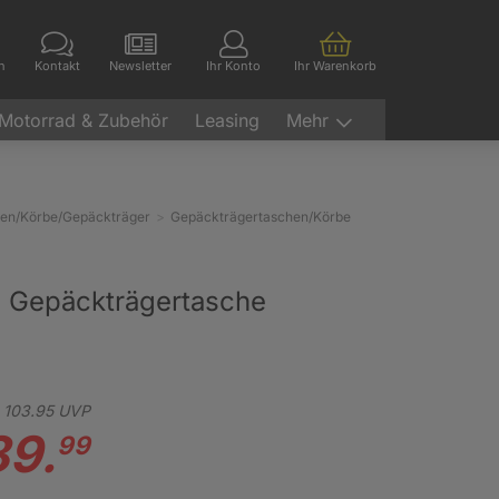
en
Kontakt
Newsletter
Ihr Konto
Ihr Warenkorb
Motorrad & Zubehör
Leasing
Mehr
hen/Körbe/Gepäckträger
Gepäckträgertaschen/Körbe
2 Gepäckträgertasche
103.
95
UVP
89.
99