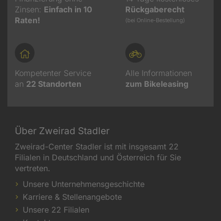
Zinsen:
Einfach in 10
Rückgaberecht
Raten!
(bei Online-Bestellung)
Kompetenter Service
Alle Informationen
an
22
Standorten
zum Bikeleasing
Über Zweirad Stadler
Zweirad-Center Stadler ist mit insgesamt 22
Filialen in Deutschland und Österreich für Sie
vertreten.
Unsere Unternehmensgeschichte
Karriere & Stellenangebote
Unsere 22 Filialen