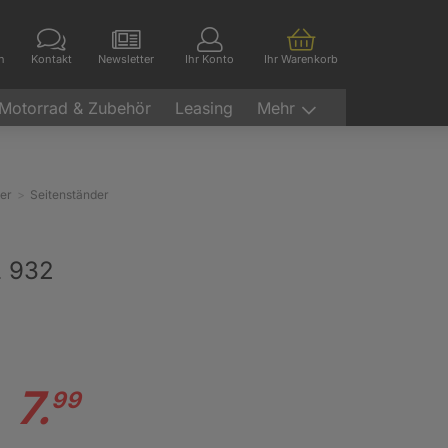
en
Kontakt
Newsletter
Ihr Konto
Ihr Warenkorb
Motorrad & Zubehör
Leasing
Mehr
er
Seitenständer
L 932
7.
99