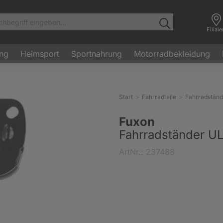
Filial
ung
Heimsport
Sportnahrung
Motorradbekleidung
Start
Fahrradteile
Fahrradständ
Fuxon
Fahrradständer U
ArtNr.: 237488