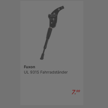
Fuxon
UL 931S Fahrradständer
7.
99