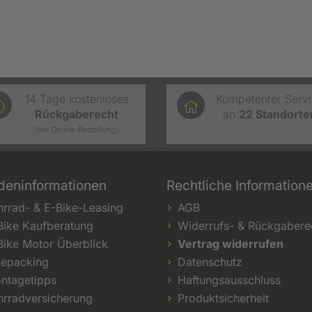
14 Tage kostenloses
Kompetenter Serv
Rückgaberecht
an
22
Standorte
(bei Online-Bestellung)
deninformationen
Rechtliche Information
hrrad- & E-Bike-Leasing
AGB
Bike Kaufberatung
Widerrufs- & Rückgabere
Bike Motor Überblick
Vertrag widerrufen
kepacking
Datenschutz
ntagetipps
Haftungsausschluss
hrradversicherung
Produktsicherheit