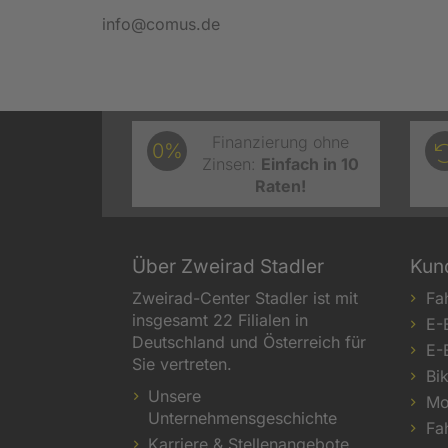
info@comus.de
Finanzierung ohne
0%
Zinsen:
Einfach in 10
Raten!
Über Zweirad Stadler
Kun
Zweirad-Center Stadler ist mit
Fa
insgesamt 22 Filialen in
E-
Deutschland und Österreich für
E-
Sie vertreten.
Bi
Unsere
Mo
Unternehmensgeschichte
Fa
Karriere & Stellenangebote