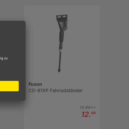
Fuxon
CD-91XP Fahrradständer
14.
99**
12.
99