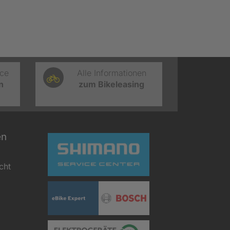
ice
Alle Informationen
n
zum Bikeleasing
en
cht