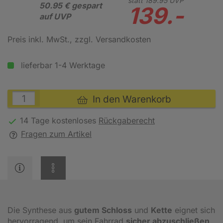
statt
189.
95
UVP
50.95 € gespart
139.-
auf UVP
Preis inkl. MwSt.
, zzgl. Versandkosten
lieferbar 1-4 Werktage
In den Warenkorb
14 Tage kostenloses
Rückgaberecht
Fragen zum Artikel
Die Synthese aus
gutem Schloss
und
Kette
eignet sich
hervorragend, um sein Fahrrad
sicher abzuschließen
.