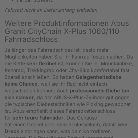
Fahrrad nicht im Lieferumfang enthalten
Weitere Produktinformationen Abus
Granit CityChain X-Plus 1060/110
Fahrradschloss
Je länger das Fahrradschloss ist, desto mehr
Möglichkeiten haben Sie, Ihr Fahrrad festzumachen. Da
die Kette
sehr flexibel
ist, können Sie ihr Mountainbike,
Rennrad, Trekkingrad oder City-Bike komfortabel fast
überall anschließen. So haben
Gelegenheitsdiebe
keine Chance
, weil sie Ihr Rad nicht einfach
wegschieben können. Auch
professionelle Diebe tun
sich schwer
, da der ABUS-X-Plus-Zylinder gut gegen
die typischen Diebestechniken wie Picking gewappnet
ist. Abus empfiehlt dieses Fahrradkettenschloss
für
sehr teure Fahrräder
. Das Gehäuse
hat einen Deckel über dem Schlüsselloch, damit
kein
Dreck
eindringen kann, was dem Korrodieren
vorbeugt. Die Bauteile des Schließkörpers sind