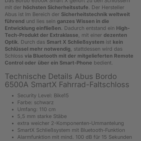
Das Bordo 6500A Smart X gehört zu den Schlössern
mit der
höchsten Sicherheitsstufe
. Der Hersteller
Abus ist Im Bereich der
Sicherheitstechnik weltweit
führend
und lies sein
ganzes Wissen in die
Entwicklung einfließen
. Dadurch entstand ein
High-
Tech-Produkt der Extraklasse
, mit einer
dezenten
Optik
. Durch das
Smart X Schließsystem
ist
kein
Schlüssel mehr notwendig
, stattdessen wird das
Schloss
via Bluetooth mit der mitgelieferten Remote
Control oder
über ein Smart-Phone
bedient.
Technische Details Abus Bordo
6500A SmartX Fahrrad-Faltschloss
Security Level: Bike15
Farbe: schwarz
Umfang: 110 cm
5,5 mm starke Stäbe
extra weicher 2-Komponenten-Ummantelung
SmartX Schließsystem mit Bluetooth-Funktion
Alarmfunktion mit mind. 100 dB für 15 Sekunden