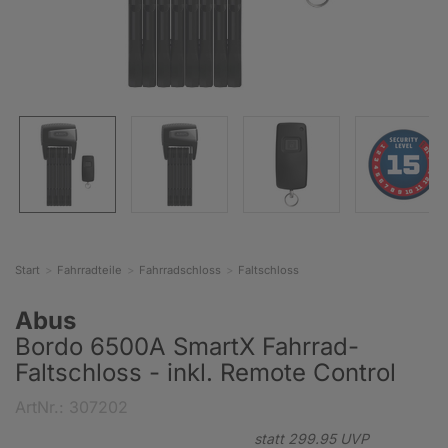
Start
Fahrradteile
Fahrradschloss
Faltschloss
Abus
Bordo 6500A SmartX Fahrrad-
Faltschloss - inkl. Remote Control
ArtNr.: 307202
statt
299.
95
UVP