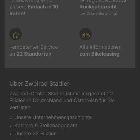
Zinsen:
Einfach in 10
Rückgaberecht
Raten!
(bei Online-Bestellung)
Kompetenter Service
Alle Informationen
an
22
Standorten
zum Bikeleasing
Über Zweirad Stadler
Zweirad-Center Stadler ist mit insgesamt 22
Filialen in Deutschland und Österreich für Sie
vertreten.
Unsere Unternehmensgeschichte
Karriere & Stellenangebote
Unsere 22 Filialen