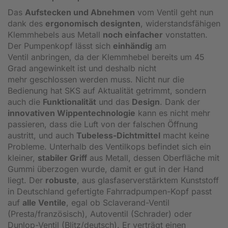
Das
Aufstecken und Abnehmen
vom Ventil geht nun
dank des
ergonomisch designten
, widerstandsfähigen
Klemmhebels aus Metall
noch einfacher
vonstatten.
Der Pumpenkopf lässt sich
einhändig
am
Ventil anbringen, da der Klemmhebel bereits um 45
Grad angewinkelt ist und deshalb nicht
mehr geschlossen werden muss. Nicht nur die
Bedienung hat SKS auf Aktualität getrimmt, sondern
auch die
Funktionalität
und das
Design
. Dank der
innovativen Wippentechnologie
kann es nicht mehr
passieren, dass die Luft von der falschen Öffnung
austritt, und auch
Tubeless-Dichtmittel
macht keine
Probleme. Unterhalb des Ventilkops befindet sich ein
kleiner,
stabiler Griff
aus Metall, dessen Oberfläche mit
Gummi überzogen wurde, damit er gut in der Hand
liegt. Der
robuste
, aus glasfaserverstärktem Kunststoff
in Deutschland gefertigte Fahrradpumpen-Kopf passt
auf
alle Ventile
, egal ob Sclaverand-Ventil
(Presta/französisch), Autoventil (Schrader) oder
Dunlop-Ventil (Blitz/deutsch). Er verträgt einen