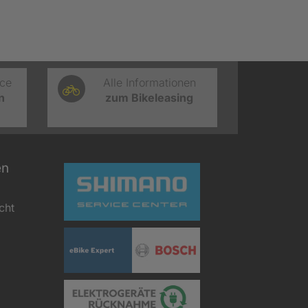
ice
Alle Informationen
n
zum Bikeleasing
en
cht