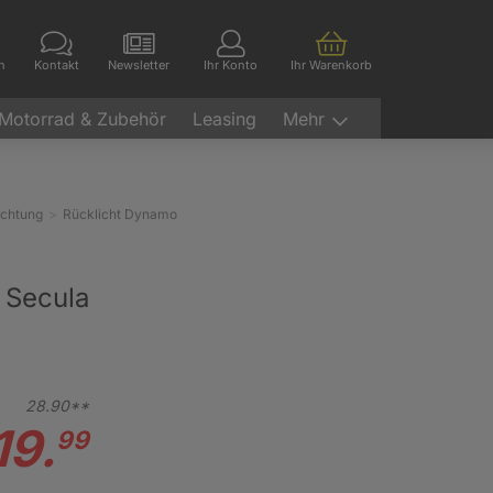
en
Kontakt
Newsletter
Ihr Konto
Ihr Warenkorb
Motorrad & Zubehör
Leasing
Mehr
uchtung
Rücklicht Dynamo
 Secula
28.
90**
19.
99