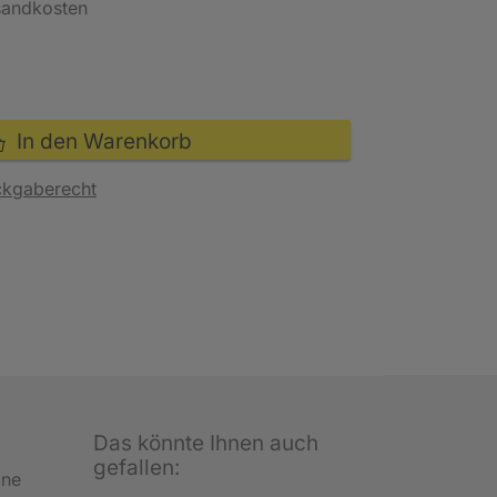
rsandkosten
In den Warenkorb
ckgaberecht
Das könnte Ihnen auch
gefallen:
ine