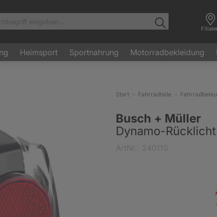
Filial
ung
Heimsport
Sportnahrung
Motorradbekleidung
Start
Fahrradteile
Fahrradbele
Busch + Müller
Dynamo-Rücklicht
ArtNr.: 240110