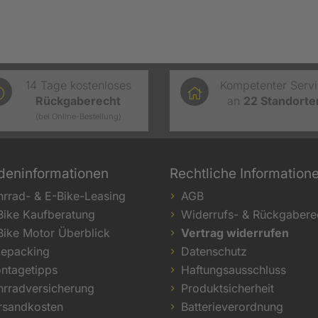
14 Tage kostenloses
Kompetenter Serv
Rückgaberecht
an
22
Standorte
(bei Online-Bestellung)
deninformationen
Rechtliche Information
hrrad- & E-Bike-Leasing
AGB
Bike Kaufberatung
Widerrufs- & Rückgabere
Bike Motor Überblick
Vertrag widerrufen
kepacking
Datenschutz
ntagetipps
Haftungsausschluss
hrradversicherung
Produktsicherheit
rsandkosten
Batterieverordnung