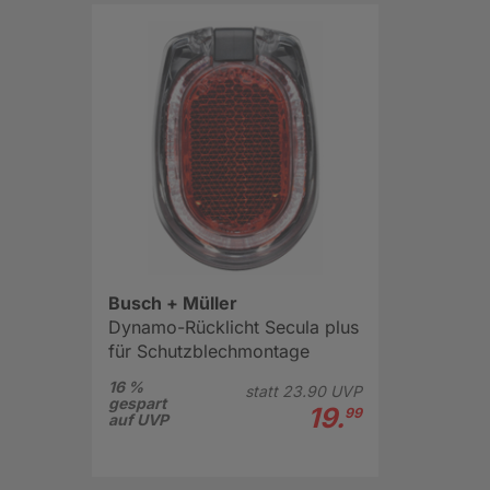
Busch + Müller
Dynamo-Rücklicht Secula plus
für Schutzblechmontage
16 %
statt
23.
90
UVP
gespart
19.
99
auf UVP