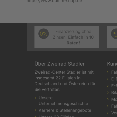
https://www.bumm-shop.de
Finanzierung ohne
0%
Zinsen:
Einfach in 10
Raten!
Über Zweirad Stadler
Kun
Zweirad-Center Stadler ist mit
Fa
insgesamt 22 Filialen in
E-
Deutschland und Österreich für
E-
Sie vertreten.
Bi
Unsere
Mo
Unternehmensgeschichte
Fa
Karriere & Stellenangebote
Ve
Unsere 22 Filialen