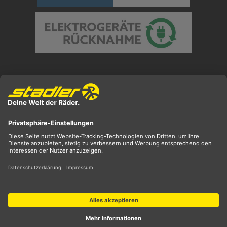
Preisangaben inkl. gesetzl. MwSt. und zzgl.
Versandkosten
** ehemaliger UVP
*** Preis entspricht unserem Markteinführungspreis