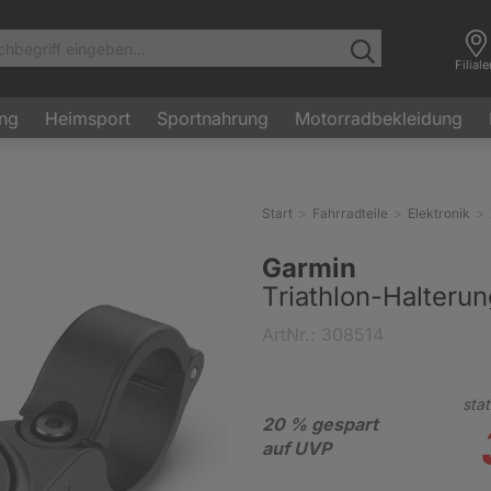
Filial
ung
Heimsport
Sportnahrung
Motorradbekleidung
Start
Fahrradteile
Elektronik
Garmin
Triathlon-Halteru
ArtNr.: 308514
stat
20 % gespart
auf UVP