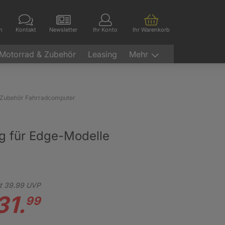
en
Kontakt
Newsletter
Ihr Konto
Ihr Warenkorb
Motorrad & Zubehör
Leasing
Mehr
Zubehör Fahrradcomputer
ng für Edge-Modelle
t
39.
99
UVP
31.
99