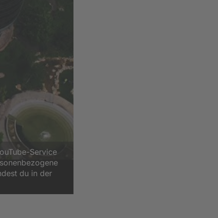
YouTube-Service
ersonenbezogene
ndest du in der