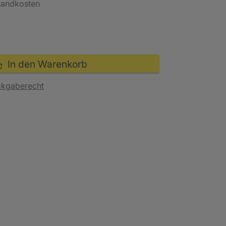
rsandkosten
In den Warenkorb
ckgaberecht