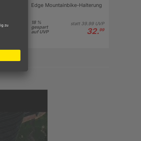
Edge Mountainbike-Halterung
18 %
statt
39.
99
UVP
gespart
32.
99
auf UVP