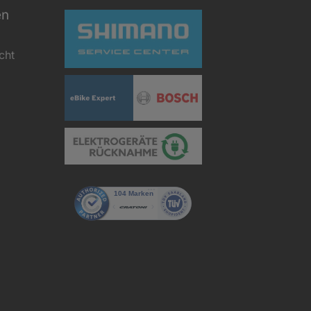
en
cht