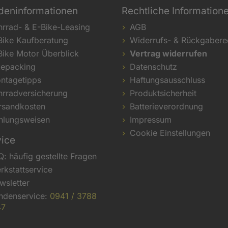
deninformationen
Rechtliche Information
hrrad- & E-Bike-Leasing
AGB
Bike Kaufberatung
Widerrufs- & Rückgabere
Bike Motor Überblick
Vertrag widerrufen
kepacking
Datenschutz
ntagetipps
Haftungsausschluss
hrradversicherung
Produktsicherheit
rsandkosten
Batterieverordnung
hlungsweisen
Impressum
Cookie Einstellungen
vice
Q: häufig gestellte Fragen
rkstattservice
wsletter
ndenservice:
0941 / 3788
47