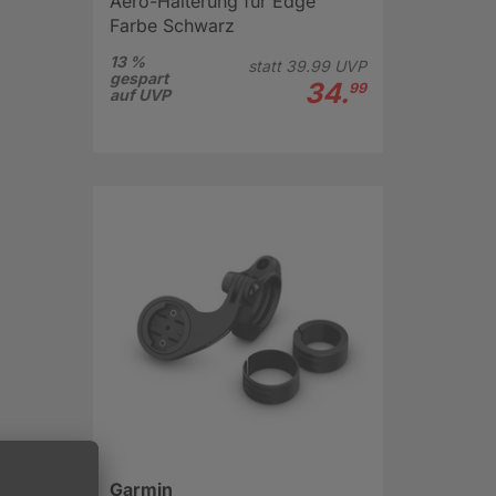
Aero-Halterung für Edge
Farbe Schwarz
13 %
statt
39.
99
UVP
gespart
34.
99
auf UVP
Garmin