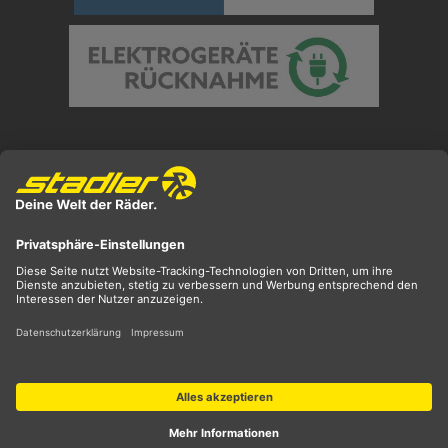
Preisangaben inkl. gesetzl. MwSt. und zzgl.
Versandkosten
** ehemaliger UVP
*** Preis entspricht unserem Markteinführungspreis