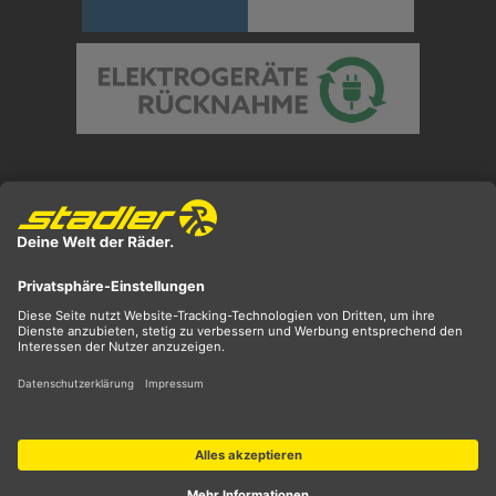
Preisangaben inkl. gesetzl. MwSt. und zzgl.
Versandkosten
** ehemaliger UVP