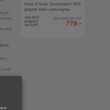
Fenix 8 Solar Smartwatch GPS
graphit-titan-carbongrau
 Auch
120.99 €
raveln,
statt
899.
99
UVP
gespart
779.-
r
auf UVP
rt
wird
,
dern
,
ders
China)
ische
g
geht