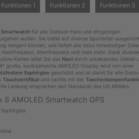
Funktionen 1
Funktionen 2
Funktionen 3
e
Smartwatch
für alle Outdoor-Fans und ehrgeizigen
usgehen wollen. Sie bietet auf diverse Sportarten ausgerich
stung steigern können, und liefert alle dazu notwendigen Dat
, Herzfrequenz, Atemfrequenz und viele mehr. Dank diverse
tive-Karten leitet Sie das
Navi
durch unbekanntes Gebiet 
,4" große, kontrastreiche AMOLED-Display wird von einer
atzfestem Saphirglas
geschützt und ist damit für alle Outdo
nk
Tauchzertifikat
und nachts mit der
Taschenlampenfunkti
sche Leistung ensprechen den Standards des US-Militärs.
nix 8 AMOLED Smartwatch GPS
 Saphirglas
pläne