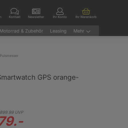
en
Kontakt
Newsletter
Ihr Konto
Ihr Warenkorb
Motorrad & Zubehör
Leasing
Mehr
Pulsmesser
Smartwatch GPS orange-
899.
99
UVP
79.-