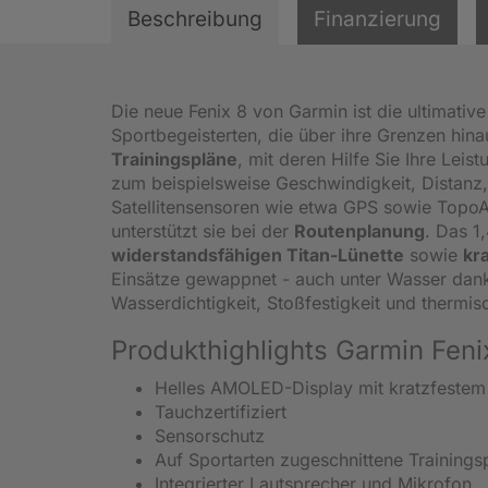
Beschreibung
Finanzierung
Die neue Fenix 8 von Garmin ist die ultimativ
Sportbegeisterten, die über ihre Grenzen hina
Trainingspläne
, mit deren Hilfe Sie Ihre Lei
zum beispielsweise Geschwindigkeit, Distanz
Satellitensensoren wie etwa GPS sowie TopoAc
unterstützt sie bei der
Routenplanung
. Das 1
widerstandsfähigen Titan-Lünette
sowie
kr
Einsätze gewappnet - auch unter Wasser da
Wasserdichtigkeit, Stoßfestigkeit und thermi
Produkthighlights Garmin Fe
Helles AMOLED-Display mit kratzfestem
Tauchzertifiziert
Sensorschutz
Auf Sportarten zugeschnittene Trainings
Integrierter Lautsprecher und Mikrofon