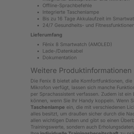
Offline-Sprachbefehle
Integrierte Taschenlampe
Bis zu 16 Tage Akkulaufzeit im Smartw
24/7 Gesundheits- und Fitnessfunktione
Lieferumfang
Fēnix 8 Smartwatch (AMOLED)
Lade-/Datenkabel
Dokumentation
Weitere Produktinformationen
Die Fenix 8 bietet alle Komfortfunktionen, d
Mikrofon verfügt, lassen sich manche Funkti
per Sprachassistent verfassen. Zudem ist ein
können, wenn Sie Ihr Handy koppeln. Wenn Sie 
Taschenlampe
ein, die mit verschiedenen Lic
alles besitzt, um draußen sicher durch die N
allen wichtigen Daten und gibt so einen Überb
Trainingswerte, sondern auch Erholungsdaten, 
Ihre
individuelle Trainingsbereitschaft
zu prä