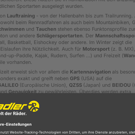
edlichen Sportarten ausgelegt wurden.
 von
Lauftraining
- von der Hallenbahn bis zum Trailrunning.
, sowohl beim Rennradfahren als auch beim Mountainbiken, G
chwimmen
und
Tauchen
stehen ebenso Funktonsprofile zu
inton und andere
Schlägersportarten
. Der
Mannschaftsspo
ball, Basketball, Eishockey oder andere. Im Winter zeigt die
islaufen ihre Nützlichkeit. Auch für
Motorsport
(z. B. MX)
and-up-Paddle, Kajak, Rudern, Surfen ...) und Freizeit (
Wan
file vorhanden.
zeit erweist sich vor allem die
Kartennavigation
als beson
sonders exakt und greift neben
GPS
(USA) auf die
GALILEO
(Europäische Union),
QZSS
(Japan) und
BEIDOU
(
und
Genauigkeit
zu gewährleisten. Überdies werden extra
-Achsen-Kompass, ein Gyroskop und einen barometrischen
immung
nutzen zu können. Bereits vorinstalliert sind
topolog
ten für Skidestinationen und Golfplätze. Die
Routenplanun
von der Hand. Sie brauchen lediglich die Zielentfernung zu
sster
Abbiegehinweise
rechtzeitig zu Ihrem Ausgangsort