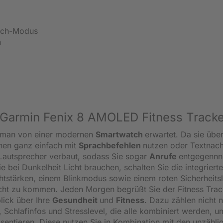
atch-Modus
n
 Garmin Fenix 8 AMOLED Fitness Tracke
ie man von einer modernen
Smartwatch
erwartet. Da sie über
onen ganz einfach mit
Sprachbefehlen
nutzen oder Textnach
 Lautsprecher verbaut, sodass Sie sogar
Anrufe
entgegenn
bei Dunkelheit Licht brauchen, schalten Sie die integriert
htstärken, einem Blinkmodus sowie einem roten Sicherheitsl
acht zu kommen. Jeden Morgen begrüßt Sie der Fitness Trac
lick über Ihre
Gesundheit
und
Fitness
. Dazu zählen nicht n
Schlafinfos und Stresslevel, die alle kombiniert werden, u
sentieren. Diese nutzen Sie in Kombination mit den unzähli