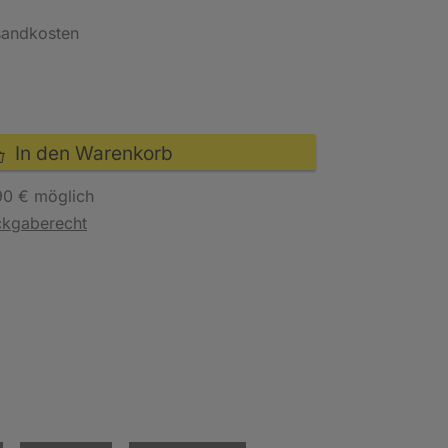
rsandkosten
In den Warenkorb
90 € möglich
ckgaberecht