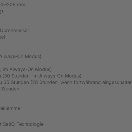
125-208 mm
g)
 Durchmesser
xel
m Always-On Modus)
n, im Always-On Modus)
den (30 Stunden, im Always-On Modus)
 zu 35 Stunden (28 Stunden, wenn fortwährend eingeschaltet
0 Stunden
deklemme
t SatIQ-Technologie