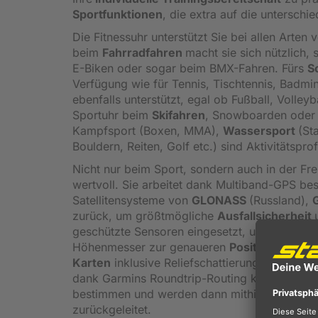
Sportfunktionen
, die extra auf die unterschi
Die Fitnessuhr unterstützt Sie bei allen Arten
beim
Fahrradfahren
macht sie sich nützlich
E-Biken oder sogar beim BMX-Fahren. Fürs
S
Verfügung wie für Tennis, Tischtennis, Badm
ebenfalls unterstützt, egal ob Fußball, Volley
Sportuhr beim
Skifahren
, Snowboarden oder E
Kampfsport (Boxen, MMA),
Wassersport
(St
Bouldern, Reiten, Golf etc.) sind Aktivitätspro
Nicht nur beim Sport, sondern auch in der Frei
wertvoll. Sie arbeitet dank Multiband-GPS be
Satellitensysteme von
GLONASS
(Russland),
zurück, um größtmögliche
Ausfallsicherheit
geschützte Sensoren eingesetzt, um einen 3
Höhenmesser zur genaueren
Positionsbest
Karten
inklusive Reliefschattierung sowie Kar
dank Garmins Roundtrip-Routing kinderleicht 
bestimmen und werden dann mithilfe angepa
zurückgeleitet.