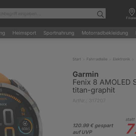
Filial
ung
Heimsport
Sportnahrung
Motorradbekleidung
Start
Fahrradteile
Elektronik
Garmin
Fenix 8 AMOLED 
titan-graphit
ArtNr.: 317207
statt
7
120.99 € gespart
auf UVP