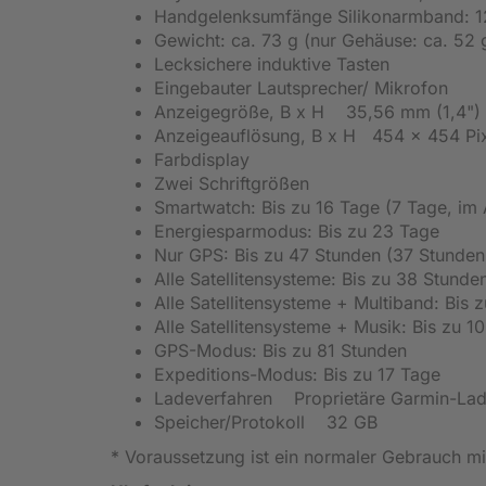
Handgelenksumfänge Silikonarmband: 
Gewicht: ca. 73 g (nur Gehäuse: ca. 52 
Lecksichere induktive Tasten
Eingebauter Lautsprecher/ Mikrofon
Anzeigegröße, B x H 35,56 mm (1,4")
Anzeigeauflösung, B x H 454 x 454 Pi
Farbdisplay
Zwei Schriftgrößen
Smartwatch: Bis zu 16 Tage (7 Tage, i
Energiesparmodus: Bis zu 23 Tage
Nur GPS: Bis zu 47 Stunden (37 Stunde
Alle Satellitensysteme: Bis zu 38 Stun
Alle Satellitensysteme + Multiband: Bis
Alle Satellitensysteme + Musik: Bis zu 1
GPS-Modus: Bis zu 81 Stunden
Expeditions-Modus: Bis zu 17 Tage
Ladeverfahren Proprietäre Garmin-La
Speicher/Protokoll 32 GB
* Voraussetzung ist ein normaler Gebrauch mi