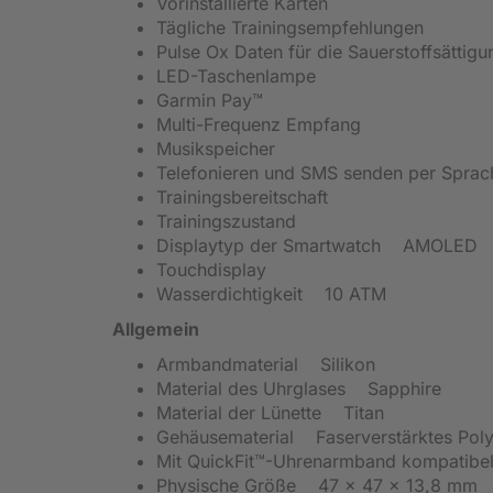
Vorinstallierte Karten
Tägliche Trainings­empfehlungen
Pulse Ox Daten für die Sauerstoffsättig
LED-Taschenlampe
Garmin Pay™
Multi-Frequenz Empfang
Musikspeicher
Telefonieren und SMS senden per Spr
Trainingsbereitschaft
Trainingszustand
Displaytyp der Smartwatch AMOLED
Touchdisplay
Wasserdichtigkeit 10 ATM
Allgemein
Armbandmaterial Silikon
Material des Uhrglases Sapphire
Material der Lünette Titan
Gehäusematerial Faserverstärktes Poly
Mit QuickFit™-Uhrenarmband kompatibe
Physische Größe 47 x 47 x 13,8 mm