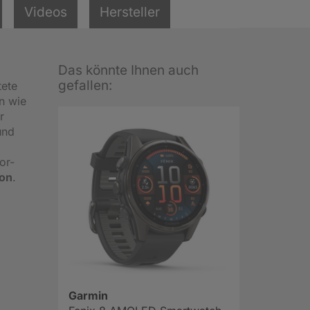
Videos
Hersteller
Das könnte Ihnen auch
gefallen:
tete
en wie
r
und
or-
on
.
Garmin