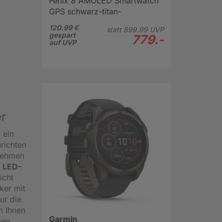
Fenix 8 AMOLED Smartwatch
GPS schwarz-titan-
carbongrau
120.99 €
statt
899.
99
UVP
gespart
779.-
auf UVP
r
 ein
richten
nehmen
e
LED-
icht
ker mit
ur die
m Ihnen
Garmin
gen