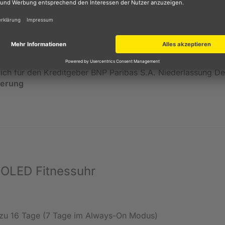
inen Monatsraten. Einfach Artikel auswählen, zur Kasse geh
ßlich für den Kreditgeber BNP Paribas S.A. Niederlassung 
ierung
MOLED Fitnessuhr
zu 16 Tage (7 Tage im Always-On Modus)