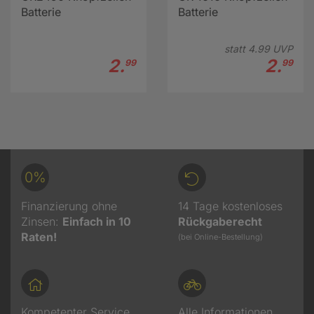
Batterie
Batterie
statt
4.
99
UVP
2.
2.
99
99
0%
Finanzierung ohne
14 Tage kostenloses
Zinsen:
Einfach in 10
Rückgaberecht
Raten!
(bei Online-Bestellung)
Kompetenter Service
Alle Informationen