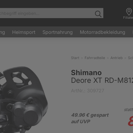
Filial
ung
Heimsport
Sportnahrung
Motorradbekleidung
Start
Fahrradteile
Antrieb
Sc
Shimano
Deore XT RD-M81
ArtNr.: 309727
statt
49.96 € gespart
auf UVP