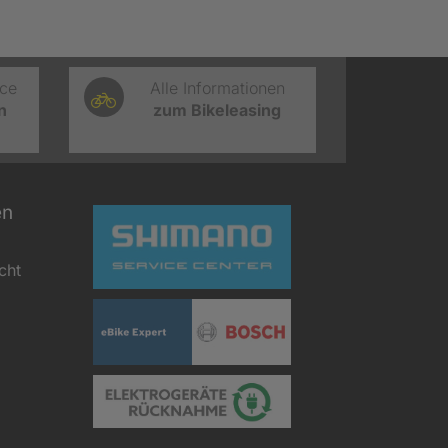
ice
Alle Informationen
n
zum Bikeleasing
en
cht