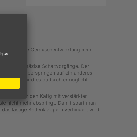
r Kette und die Geräuschentwicklung beim
hnelle und präzise Schaltvorgänge. Der
er Kette das Überspringen auf ein anderes
liert. Zudem wird es dadurch ermöglicht,
altwerk, der den Käfig mit verstärkter
sie nicht mehr abspringt. Damit spart man
das lästige Kettenklappern verhindert wird.