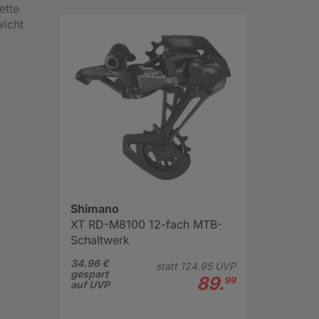
ette
wicht
Shimano
XT RD-M8100 12-fach MTB-
Schaltwerk
34.96 €
statt
124.
95
UVP
gespart
89.
99
auf UVP