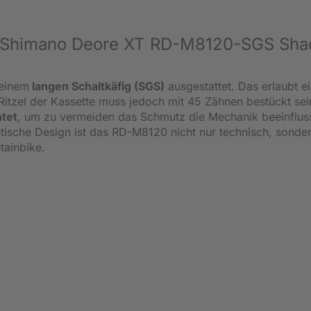
en Shimano Deore XT RD-M8120-SGS Sh
 einem
langen Schaltkäfig (SGS)
ausgestattet. Das erlaubt e
itzel der Kassette muss jedoch mit 45 Zähnen bestückt sei
htet
, um zu vermeiden das Schmutz die Mechanik beeinflus
tische Design ist das RD-M8120 nicht nur technisch, sonde
tainbike.