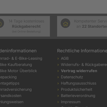
14 Tage kostenloses
Kompetenter Serv
Rückgaberecht
an
22
Standorte
(bei Online-Bestellung)
deninformationen
Rechtliche Information
hrrad- & E-Bike-Leasing
AGB
Bike Kaufberatung
Widerrufs- & Rückgabere
Bike Motor Überblick
Vertrag widerrufen
kepacking
Datenschutz
ntagetipps
Haftungsausschluss
hrradversicherung
Produktsicherheit
rsandkosten
Batterieverordnung
hlungsweisen
Impressum