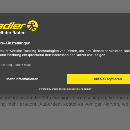
ff-Anschlag verringert auf holprigen Pisten das Klappern de
biert.
licht dem Fahrer, auch während die Kette belastet wird, sc
er Kassette mit einem speziellen Profil versieht, welches d
, dass die Kette den festen Griff auf die Kassette nicht ver
 oben oder unten zu schalten.
eruhigt" die Kette auf Knopfdruck. Ein Stabilisator am Sch
spannung lassen die Kette weniger herumschlagen, wodurch 
ng mehr braucht. Außerdem kostet es weniger Nerven, weil 