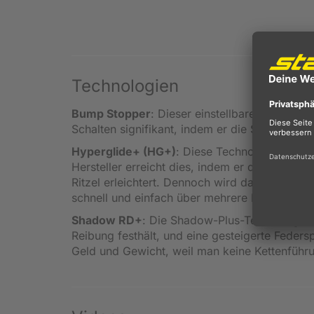
Technologien
Bump Stopper
: Dieser einstellbare Kunststo
Schalten signifikant, indem er die Stöße absor
Hyperglide+ (HG+)
: Diese Technologie ermög
Hersteller erreicht dies, indem er die Zähne d
Ritzel erleichtert. Dennoch wird dafür gesorgt
schnell und einfach über mehrere Ritzel nach
Shadow RD+
: Die Shadow-Plus-Technologie "b
Reibung festhält, und eine gesteigerte Feder
Geld und Gewicht, weil man keine Kettenführu