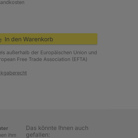
rsandkosten
In den Warenkorb
els außerhalb der Europäischen Union und
uropean Free Trade Association (EFTA)
ckgaberecht
Das könnte Ihnen auch
nter
gefallen:
nen ihm