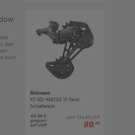
adow
inen
n, das
sen
rn auch
Shimano
XT RD-M8130 11-fach
Schaltwerk
44.96 €
statt
134.
95
UVP
gespart
89.
99
auf UVP