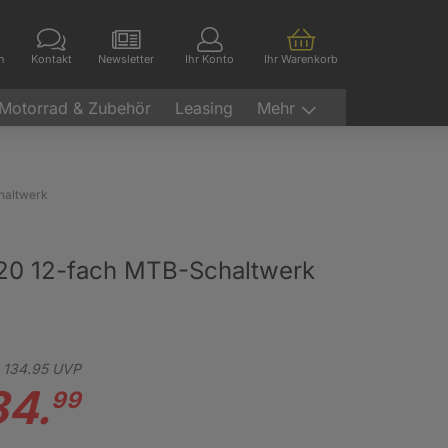
en
Kontakt
Newsletter
Ihr Konto
Ihr Warenkorb
Motorrad & Zubehör
Leasing
Mehr
haltwerk
20 12-fach MTB-Schaltwerk
134.
95
UVP
84.
99