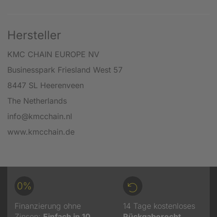
Hersteller
KMC CHAIN EUROPE NV
Businesspark Friesland West 57
8447 SL Heerenveen
The Netherlands
info@kmcchain.nl
www.kmcchain.de
0%
Finanzierung ohne
14 Tage kostenloses
Zinsen:
Einfach in 10
Rückgaberecht