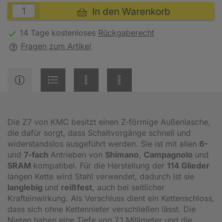
In den Warenkorb
14 Tage kostenloses
Rückgaberecht
Fragen zum Artikel
Die Z7 von KMC besitzt einen Z-förmige Außenlasche,
die dafür sorgt, dass Schaltvorgänge schnell und
widerstandslos ausgeführt werden. Sie ist mit allen
6-
und
7-fach
Antrieben von
Shimano
,
Campagnolo
und
SRAM
kompatibel. Für die Herstellung der
114 Glieder
langen Kette wird Stahl verwendet, dadurch ist sie
langlebig
und
reißfest
, auch bei seitlicher
Krafteinwirkung. Als Verschluss dient ein Kettenschloss,
dass sich ohne Kettennieter verschließen lässt. Die
Nieten haben eine Tiefe von 7,1 Millimeter und die