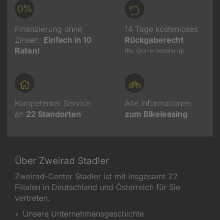
0%
Finanzierung ohne
14 Tage kostenloses
Zinsen:
Einfach in 10
Rückgaberecht
Raten!
(bei Online-Bestellung)
Kompetenter Service
Alle Informationen
an
22
Standorten
zum Bikeleasing
Über Zweirad Stadler
Zweirad-Center Stadler ist mit insgesamt 22
Filialen in Deutschland und Österreich für Sie
vertreten.
Unsere Unternehmensgeschichte