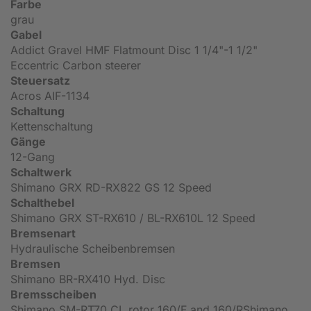
Farbe
grau
Gabel
Addict Gravel HMF Flatmount Disc 1 1/4"-1 1/2"
Eccentric Carbon steerer
Steuersatz
Acros AIF-1134
Schaltung
Kettenschaltung
Gänge
12-Gang
Schaltwerk
Shimano GRX RD-RX822 GS 12 Speed
Schalthebel
Shimano GRX ST-RX610 / BL-RX610L 12 Speed
Bremsenart
Hydraulische Scheibenbremsen
Bremsen
Shimano BR-RX410 Hyd. Disc
Bremsscheiben
Shimano SM-RT70 CL rotor 160/F and 160/RShimano