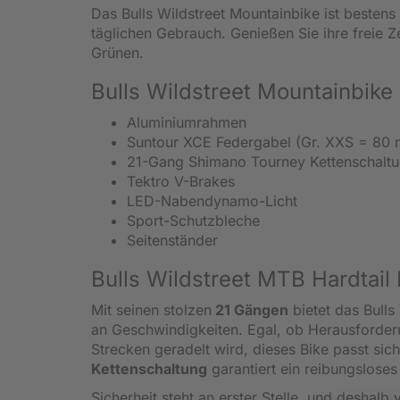
Das Bulls Wildstreet Mountainbike ist bestens
täglichen Gebrauch. Genießen Sie ihre freie Z
Grünen.
Bulls Wildstreet Mountainbik
Aluminiumrahmen
Suntour XCE Federgabel (Gr. XXS = 80
21-Gang Shimano Tourney Kettenschalt
Tektro V-Brakes
LED-Nabendynamo-Licht
Sport-Schutzbleche
Seitenständer
Bulls Wildstreet MTB Hardtai
Mit seinen stolzen
21 Gängen
bietet das Bulls
an Geschwindigkeiten. Egal, ob Herausforderu
Strecken geradelt wird, dieses Bike passt sic
Kettenschaltung
garantiert ein reibungslose
Sicherheit steht an erster Stelle, und deshalb