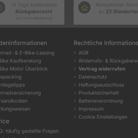
14 Tage kostenloses
Kompetenter Serv
Rückgaberecht
an
22
Standorte
(bei Online-Bestellung)
deninformationen
Rechtliche Information
hrrad- & E-Bike-Leasing
AGB
Bike Kaufberatung
Widerrufs- & Rückgabere
Bike Motor Überblick
Vertrag widerrufen
kepacking
Datenschutz
ntagetipps
Haftungsausschluss
hrradversicherung
Produktsicherheit
rsandkosten
Batterieverordnung
hlungsweisen
Impressum
Cookie Einstellungen
vice
Q: häufig gestellte Fragen