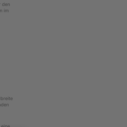
r den
ln im
breite
aden
e eine