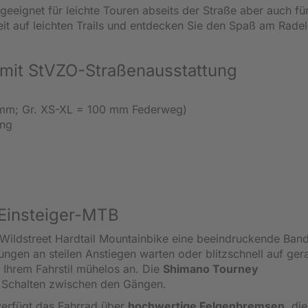
 geeignet für leichte Touren abseits der Straße aber auch fü
eit auf leichten Trails und entdecken Sie den Spaß am Rade
e mit StVZO-Straßenausstattung
 mm; Gr. XS-XL = 100 mm Federweg)
ung
l Einsteiger-MTB
 Wildstreet Hardtail Mountainbike eine beeindruckende Band
ngen an steilen Anstiegen warten oder blitzschnell auf ger
h Ihrem Fahrstil mühelos an. Die
Shimano Tourney
s Schalten zwischen den Gängen.
 verfügt das Fahrrad über
hochwertige Felgenbremsen
, di