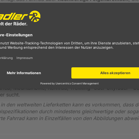
rleistet.
 von Bulls sorgt nicht nur für müheloses Handling, sondern
icht genug, um es problemlos zu steuern, aber gleichzeitig 
ollem Einsatz standzuhalten.
LED-Lichtanlage
und
Schutz
Kunden bereits seit 1995 mit hochqualitativen Produkten fü
klung von Premium Bikes für Einsteiger, Fortgeschrittene un
hrradmarkt durchsetzen und mehrere, weltweit bekannte Best
t der Hersteller für jeden Einsatzbereich das passende Fahrr
ieb, Mountainbike, Rennrad, Trekking- oder Cityräder - be
er sucht.
n den weltweiten Lieferketten kann es vorkommen, dass d
alspezifikationen durch mindestens gleichwertige oder soga
erte Fahrrad kann in Einzelfällen von den Abbildungen abwei