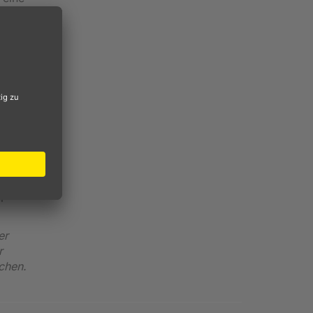
 auch
robust
bleche
r jeden
d
seller
ad.
i
er
r
chen.