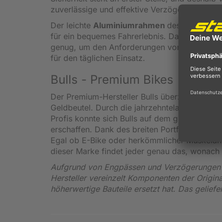
zuverlässige und effektive Verzögerung gewäh
Der leichte
Aluminiumrahmen
des Wildstreet
für ein bequemes Fahrerlebnis. Das Rad ist le
genug, um den Anforderungen von anspruchsv
für den täglichen Einsatz.
Bulls - Premium Bikes
Der Premium-Hersteller Bulls überzeugt seine 
Geldbeutel. Durch die jahrzehntelange Entwic
Profis konnte sich Bulls auf dem globalen Fa
erschaffen. Dank des breiten Portfolios biete
Egal ob E-Bike oder herkömmlicher Muskelantr
dieser Marke findet jeder genau das, wonach 
Aufgrund von Engpässen und Verzögerungen i
Hersteller vereinzelt Komponenten der Origin
höherwertige Bauteile ersetzt hat. Das gelief