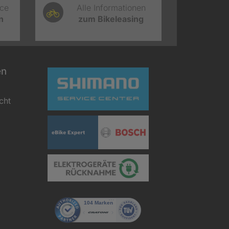
ice
Alle Informationen
n
zum Bikeleasing
en
cht