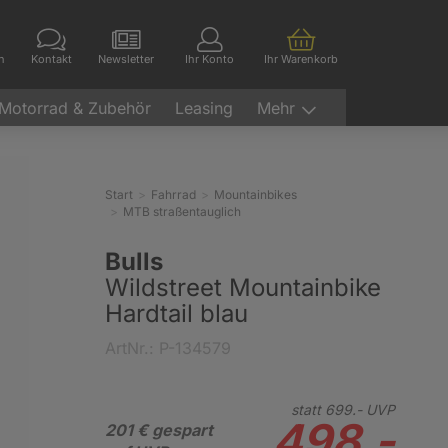
en
Kontakt
Newsletter
Ihr Konto
Ihr Warenkorb
Motorrad & Zubehör
Leasing
Mehr
Start
Fahrrad
Mountainbikes
MTB straßentauglich
Bulls
Wildstreet Mountainbike
Hardtail blau
ArtNr.: P-134579
statt
699.-
UVP
498.-
201 € gespart