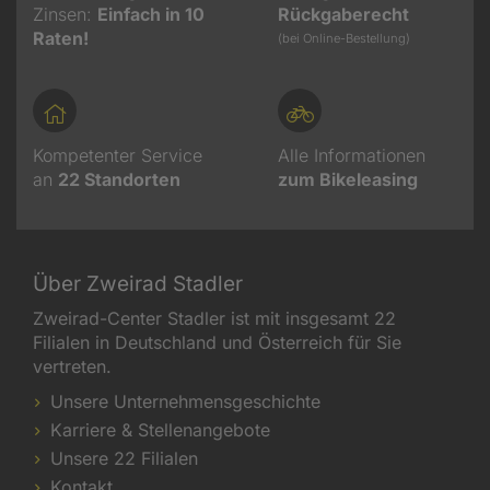
Zinsen:
Einfach in 10
Rückgaberecht
Raten!
(bei Online-Bestellung)
Kompetenter Service
Alle Informationen
an
22
Standorten
zum Bikeleasing
Über Zweirad Stadler
Zweirad-Center Stadler ist mit insgesamt 22
Filialen in Deutschland und Österreich für Sie
vertreten.
Unsere Unternehmensgeschichte
Karriere & Stellenangebote
Unsere 22 Filialen
Kontakt