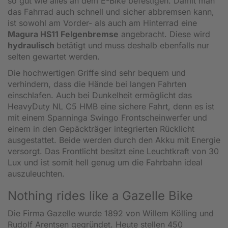
so gut wie alles an dem E-Bike befestigen. Damit man
das Fahrrad auch schnell und sicher abbremsen kann,
ist sowohl am Vorder- als auch am Hinterrad eine
Magura HS11 Felgenbremse
angebracht. Diese wird
hydraulisch
betätigt und muss deshalb ebenfalls nur
selten gewartet werden.
Die hochwertigen Griffe
sind sehr bequem und
verhindern, dass die Hände bei langen Fahrten
einschlafen. Auch bei Dunkelheit ermöglicht das
HeavyDuty NL C5 HMB eine sichere Fahrt, denn es ist
mit einem Spanninga Swingo Frontscheinwerfer und
einem in den Gepäckträger integrierten Rücklicht
ausgestattet. Beide werden durch den Akku mit Energie
versorgt. Das Frontlicht besitzt eine Leuchtkraft von 30
Lux und ist somit hell genug um die Fahrbahn ideal
auszuleuchten.
Nothing rides like a Gazelle Bike
Die Firma Gazelle wurde 1892 von Willem Kölling und
Rudolf Arentsen gegründet. Heute stellen 450