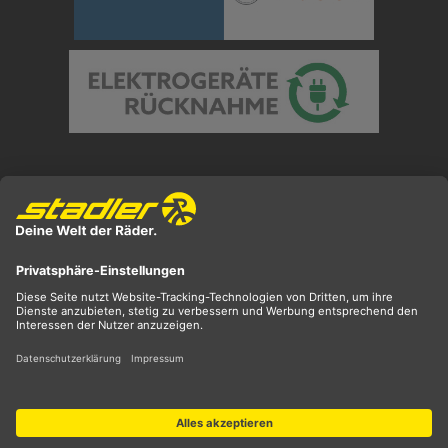
Preisangaben inkl. gesetzl. MwSt. und zzgl.
Versandkosten
** ehemaliger UVP