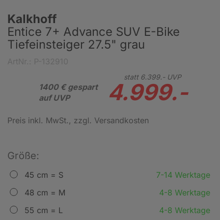
Kalkhoff
Entice 7+ Advance SUV E-Bike
Tiefeinsteiger 27.5" grau
ArtNr.: P-132910
statt
6.399.-
UVP
4.999.-
1400 € gespart
auf UVP
Preis inkl. MwSt.
, zzgl. Versandkosten
Größe:
45 cm = S
7-14 Werktage
48 cm = M
4-8 Werktage
55 cm = L
4-8 Werktage