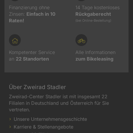
Finanzierung ohne
14 Tage kostenloses
Zinsen:
Einfach in 10
Rückgaberecht
Raten!
(bei Online-Bestellung)
Kompetenter Service
Alle Informationen
an
22
Standorten
zum Bikeleasing
Über Zweirad Stadler
Zweirad-Center Stadler ist mit insgesamt 22
Filialen in Deutschland und Österreich für Sie
vertreten.
Unsere Unternehmensgeschichte
Karriere & Stellenangebote