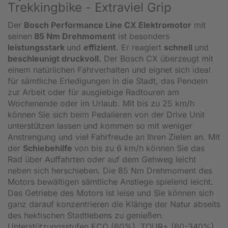
Trekkingbike - Extraviel Grip
Der
Bosch Performance Line CX Elektromotor
mit
seinen
85 Nm Drehmoment
ist besonders
leistungsstark
und
effizient
. Er reagiert
schnell
und
beschleunigt druckvoll.
Der Bosch CX überzeugt mit
einem natürlichen Fahrverhalten und eignet sich ideal
für sämtliche Erledigungen in die Stadt, das Pendeln
zur Arbeit oder für ausgiebige Radtouren am
Wochenende oder im Urlaub. Mit bis zu 25 km/h
können Sie sich beim Pedalieren von der Drive Unit
unterstützen lassen und kommen so mit weniger
Anstrengung und viel Fahrfreude an Ihren Zielen an. Mit
der
Schiebehilfe
von bis zu 6 km/h können Sie das
Rad über Auffahrten oder auf dem Gehweg leicht
neben sich herschieben. Die 85 Nm Drehmoment des
Motors bewältigen sämtliche Anstiege spielend leicht.
Das Getriebe des Motors ist leise und Sie können sich
ganz darauf konzentrieren die Klänge der Natur abseits
des hektischen Stadtlebens zu genießen.
Unterstützungsstufen ECO (60%), TOUR+ (60-340%),