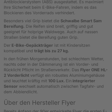
Antiblockierstystem (ABS) ausgestattet. Es maximiert
Ihre Sicherheit beim E-Bike-Fahren, indem es das
Blockieren des Vorderrads verhindert.
Besonders viel Grip bietet die
Schwalbe Smart Sam
Bereifung.
Die Reifen sind breit, griffig und gut
geeignet für holprige Waldwege. Auch auf nassen
Straßen bietet die Bereifung guten Grip.
Der
E-Bike-Gepäckträger
ist mit Kindersitzen
kompatibel und
trägt bis zu 27 kg.
In den frühen Morgenstunden, bei schlechtem Wetter,
nachts oder in der Dämmerung ist ein Vorder- und
Rücklicht Pflicht im Straßenverkehr. Das
Flyer ONE HL-
2 Vorderlicht
verfügt ein robustes Aluminiumgehäuse
und leuchtet kräftig mit
100 Lux.
Ein
integrierter
Sensor
wechselt automatisch zwischen Tagfahr- und
dem Abblendlicht.
Über den Hersteller Flyer
Bereits Anfang der 90er entwickelte Flyer die ersten E-