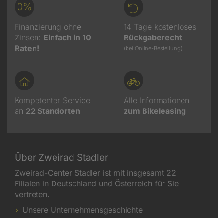
0%
Finanzierung ohne
14 Tage kostenloses
Zinsen:
Einfach in 10
Rückgaberecht
Raten!
(bei Online-Bestellung)
Kompetenter Service
Alle Informationen
an
22
Standorten
zum Bikeleasing
Über Zweirad Stadler
Zweirad-Center Stadler ist mit insgesamt 22
Filialen in Deutschland und Österreich für Sie
vertreten.
Unsere Unternehmensgeschichte