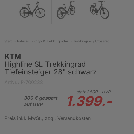
Start
Fahrrad
City- & Trekkingräder
Trekkingrad / Crossrad
KTM
Highline SL Trekkingrad
Tiefeinsteiger 28" schwarz
ArtNr.: P-700238
statt
1.699.-
UVP
1.399.-
300 € gespart
auf UVP
Preis inkl. MwSt.
, zzgl. Versandkosten