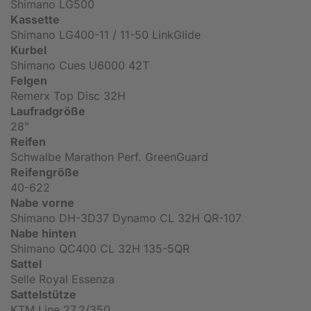
Shimano LG500
Kassette
Shimano LG400-11 / 11-50 LinkGlide
Kurbel
Shimano Cues U6000 42T
Felgen
Remerx Top Disc 32H
Laufradgröße
28"
Reifen
Schwalbe Marathon Perf. GreenGuard
Reifengröße
40-622
Nabe vorne
Shimano DH-3D37 Dynamo CL 32H QR-107
Nabe hinten
Shimano QC400 CL 32H 135-5QR
Sattel
Selle Royal Essenza
Sattelstütze
KTM Line 27.2/350