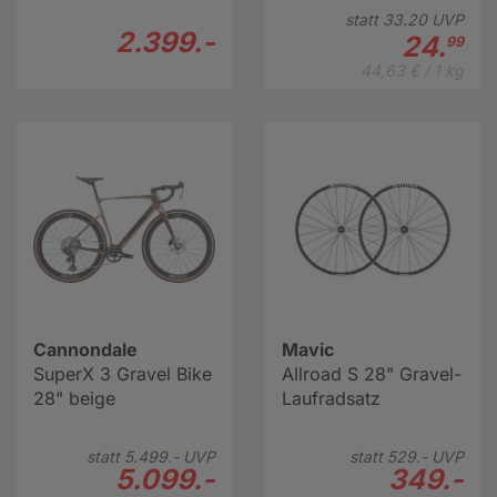
statt
33.
20
UVP
2.399.-
24.
99
44,63 € / 1 kg
Cannondale
Mavic
SuperX 3 Gravel Bike
Allroad S 28" Gravel-
28" beige
Laufradsatz
statt
5.499.-
UVP
statt
529.-
UVP
5.099.-
349.-