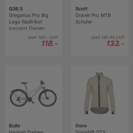
Q36.5
Scott
Gregarius Pro Big
Gravel Pro MTB
Logo Radtrikot
Schuhe
kurzarm Damen
statt
140.-
UVP
statt
149.
95
UVP
118.-
133.-
Bulls
Gore
Hannah Damen
Spinshift GTX