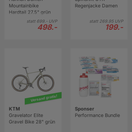
Mountainbike
Regenjacke Damen
Hardtail 27.5" grün
statt
699.-
UVP
statt
269.
95
UVP
498.-
199.-
Versand gratis!
KTM
Sponser
Gravelator Elite
Performance Bundle
Gravel Bike 28" grün