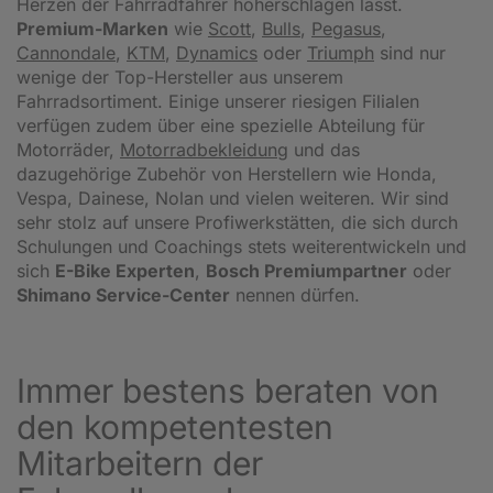
Herzen der Fahrradfahrer höherschlagen lässt.
Premium-Marken
wie
Scott
,
Bulls
,
Pegasus
,
Cannondale
,
KTM
,
Dynamics
oder
Triumph
sind nur
wenige der Top-Hersteller aus unserem
Fahrradsortiment. Einige unserer riesigen Filialen
verfügen zudem über eine spezielle Abteilung für
Motorräder,
Motorradbekleidung
und das
dazugehörige Zubehör von Herstellern wie Honda,
Vespa, Dainese, Nolan und vielen weiteren. Wir sind
sehr stolz auf unsere Profiwerkstätten, die sich durch
Schulungen und Coachings stets weiterentwickeln und
sich
E-Bike Experten
,
Bosch Premiumpartner
oder
Shimano Service-Center
nennen dürfen.
Immer bestens beraten von
den kompetentesten
Mitarbeitern der