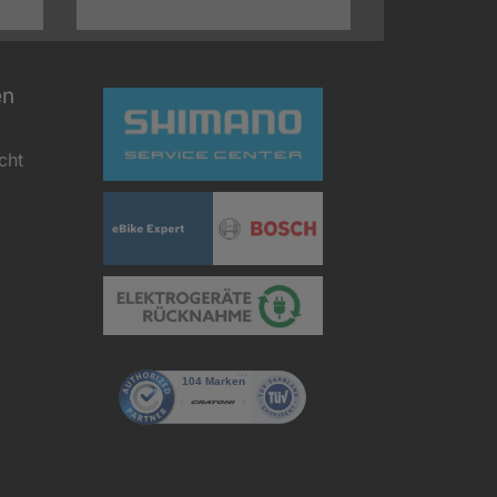
en
cht