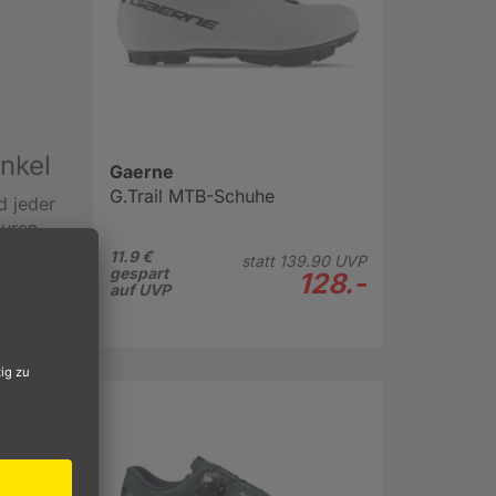
nkel
Gaerne
G.Trail MTB-Schuhe
d jeder
ouren
11.9 €
statt
139.
90
UVP
gespart
 einem
128.-
auf UVP
le
hutz
üssen
langen