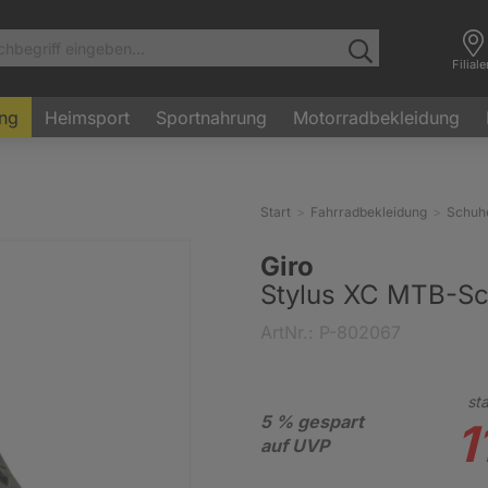
Filial
ung
Heimsport
Sportnahrung
Motorradbekleidung
Start
Fahrradbekleidung
Schuh
Giro
Stylus XC MTB-S
ArtNr.: P-802067
sta
5 % gespart
1
auf UVP