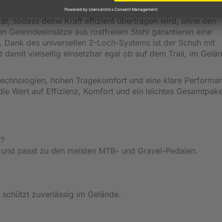
Außensohle aus Nylon und Glasfaser. Diese Kombination sorg
ität, sodass deine Kraft effizient übertragen wird, ohne den
en Gewindeeinsätze aus rostfreiem Stahl garantieren eine
. Dank des universellen 2-Loch-Systems ist der Schuh mit
amit vielseitig einsetzbar egal ob auf dem Trail, im Gelä
Technologien, hohen Tragekomfort und eine klare Performa
, die Wert auf Effizienz, Komfort und ein leichtes Gesamtpake
l?
gt und passt zu den meisten MTB- und Gravel-Pedalen.
 schützt zuverlässig im Gelände.