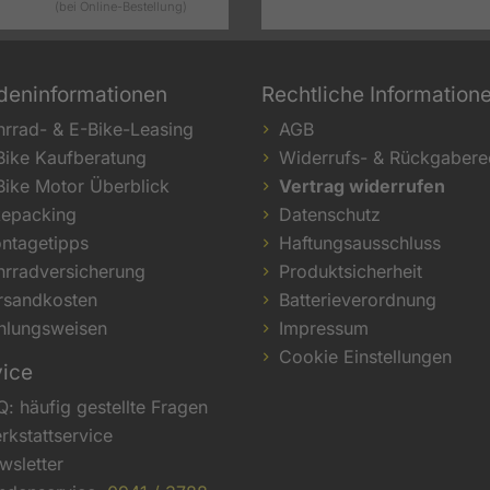
(bei Online-Bestellung)
deninformationen
Rechtliche Information
hrrad- & E-Bike-Leasing
AGB
Bike Kaufberatung
Widerrufs- & Rückgabere
Bike Motor Überblick
Vertrag widerrufen
kepacking
Datenschutz
ntagetipps
Haftungsausschluss
hrradversicherung
Produktsicherheit
rsandkosten
Batterieverordnung
hlungsweisen
Impressum
Cookie Einstellungen
vice
Q: häufig gestellte Fragen
rkstattservice
wsletter