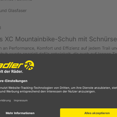
und Glasfaser
l
lus XC Mountainbike-Schuh mit Schnürse
n an Performance, Komfort und Effizienz auf jedem Trail un
huh wurde speziell dafür entwickelt, dir auch auf langen T
ichzeitig eine direkte Kraftübertragung auf das Pedal
hts von nur etwa 290 Gramm in Größe 43 profitierst du von
ität verzichten zu müssen.
t sich optimal an deinen Fuß an und reduziert Druckstellen,
ine effektive Belüftung sorgt. So bleibt dein Fuß auch bei
lassische Schnürung ermöglicht dir eine präzise, individuel
en Halt über den gesamten Tag hinweg. Für zusätzlichen Sc
er dich zuverlässig vor Steinen, Wurzeln und äußeren Einfl
onomisch geformtes EVA-Fußbett, das den Komfort auch bei 
tabilisiert.