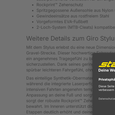
Rockprint™ Zehenschutz
Spritzgegossene Außensohle aus Nylon 
Gewindeeinsätze aus rostfreiem Stahl
Vorgeformtes EVA-Fußbett
2-Loch-System (MTB-Cleats) kompatibe
Weitere Details zum Giro Sty
Mit dem Stylus erlebst du eine neue Dimensio
Gravel-Strecke. Dieser hochwertige Fahrradsc
ein angenehmes Tragegefühl zu bieten und gle
sicherzustellen. Dank seines geringen Gewic
spürbar leichteren Fahrgefühl, ohne auf Stabil
Das einteilige Synthetik-Obermaterial schmieg
während die integrierte Laserperforation für e
intensiven Fahrten angenehm temperiert. Die k
Anpassung an deine Fuß und sorgt für sicher
sorgt der robuste Rockprint™ Zehenbereich, d
bewahrt. Im Inneren unterstützt dich ein erg
Etappen deutlich erhöht und deine Fußstellung s