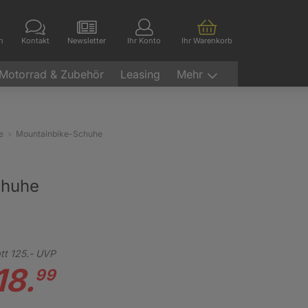
en
Kontakt
Newsletter
Ihr Konto
Ihr Warenkorb
Motorrad & Zubehör
Leasing
Mehr
e
Mountainbike-Schuhe
chuhe
tt
125.-
UVP
18.
99