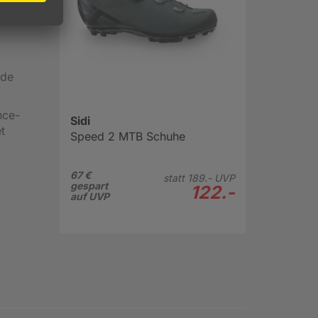
t für
nde
nce-
Sidi
t
Speed 2 MTB Schuhe
67 €
statt
189.-
UVP
gespart
122.-
auf UVP