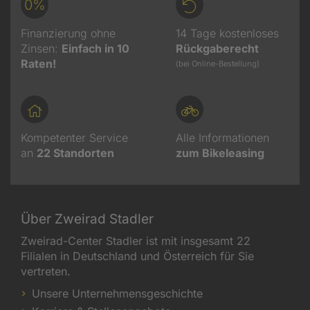
0%
Finanzierung ohne
14 Tage kostenloses
Zinsen:
Einfach in 10
Rückgaberecht
Raten!
(bei Online-Bestellung)
Kompetenter Service
Alle Informationen
an
22
Standorten
zum Bikeleasing
Über Zweirad Stadler
Zweirad-Center Stadler ist mit insgesamt 22
Filialen in Deutschland und Österreich für Sie
vertreten.
Unsere Unternehmensgeschichte