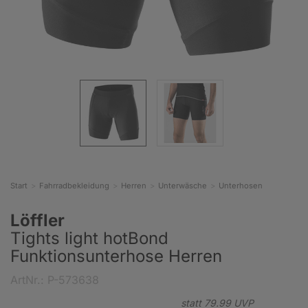
Start
Fahrradbekleidung
Herren
Unterwäsche
Unterhosen
Löffler
Tights light hotBond
Funktionsunterhose Herren
ArtNr.: P-573638
statt
79.
99
UVP