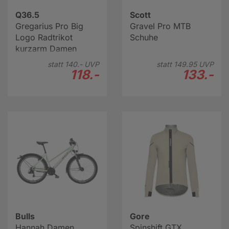
Q36.5
Scott
Gregarius Pro Big
Gravel Pro MTB
Logo Radtrikot
Schuhe
kurzarm Damen
statt
140.-
UVP
statt
149.
95
UVP
118.-
133.-
Bulls
Gore
Hannah Damen
Spinshift GTX