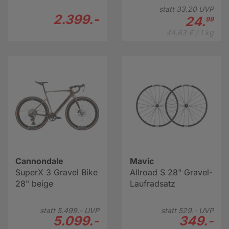
statt
33.
20
UVP
2.399.-
24.
99
44,63 € / 1 kg
Cannondale
Mavic
SuperX 3 Gravel Bike
Allroad S 28" Gravel-
28" beige
Laufradsatz
statt
5.499.-
UVP
statt
529.-
UVP
5.099.-
349.-