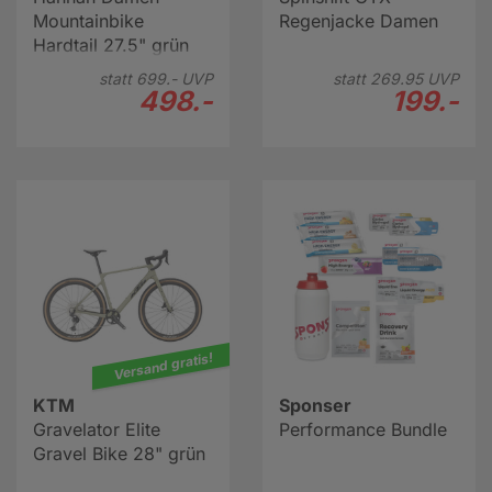
Mountainbike
Regenjacke Damen
Hardtail 27.5" grün
statt
699.-
UVP
statt
269.
95
UVP
498.-
199.-
Versand gratis!
KTM
Sponser
Gravelator Elite
Performance Bundle
Gravel Bike 28" grün