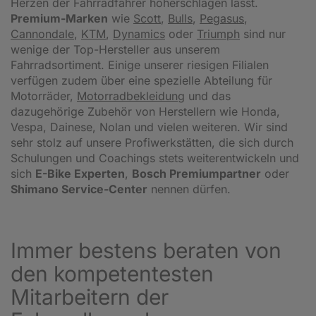
Herzen der Fahrradfahrer höherschlagen lässt.
Premium-Marken
wie
Scott
,
Bulls
,
Pegasus
,
Cannondale
,
KTM
,
Dynamics
oder
Triumph
sind nur
wenige der Top-Hersteller aus unserem
Fahrradsortiment. Einige unserer riesigen Filialen
verfügen zudem über eine spezielle Abteilung für
Motorräder,
Motorradbekleidung
und das
dazugehörige Zubehör von Herstellern wie Honda,
Vespa, Dainese, Nolan und vielen weiteren. Wir sind
sehr stolz auf unsere Profiwerkstätten, die sich durch
Schulungen und Coachings stets weiterentwickeln und
sich
E-Bike Experten
,
Bosch Premiumpartner
oder
Shimano Service-Center
nennen dürfen.
Immer bestens beraten von
den kompetentesten
Mitarbeitern der