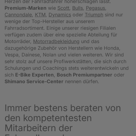
Herzen der Fahrradfahrer höherschlagen lässt.
Premium-Marken
wie
Scott
,
Bulls
,
Pegasus
,
Cannondale
,
KTM
,
Dynamics
oder
Triumph
sind nur
wenige der Top-Hersteller aus unserem
Fahrradsortiment. Einige unserer riesigen Filialen
verfügen zudem über eine spezielle Abteilung für
Motorräder,
Motorradbekleidung
und das
dazugehörige Zubehör von Herstellern wie Honda,
Vespa, Dainese, Nolan und vielen weiteren. Wir sind
sehr stolz auf unsere Profiwerkstätten, die sich durch
Schulungen und Coachings stets weiterentwickeln und
sich
E-Bike Experten
,
Bosch Premiumpartner
oder
Shimano Service-Center
nennen dürfen.
Immer bestens beraten von
den kompetentesten
Mitarbeitern der