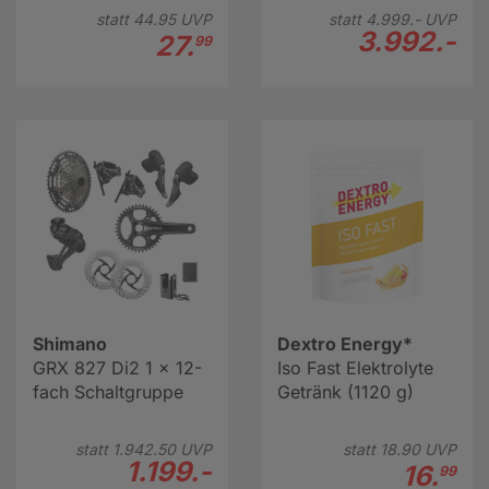
statt
44.
95
UVP
statt
4.999.-
UVP
3.992.-
27.
99
Shimano
Dextro Energy*
GRX 827 Di2 1 x 12-
Iso Fast Elektrolyte
fach Schaltgruppe
Getränk (1120 g)
statt
1.942.
50
UVP
statt
18.
90
UVP
1.199.-
16.
99