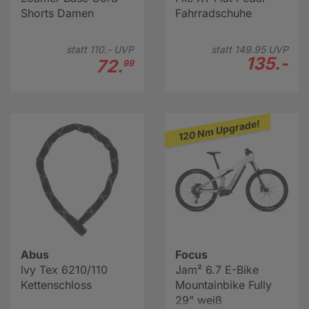
Shorts Damen
Fahrradschuhe
statt
110.-
UVP
statt
149.
95
UVP
135.-
72.
99
120 Nm Upgrade!
Abus
Focus
Ivy Tex 6210/110
Jam² 6.7 E-Bike
Kettenschloss
Mountainbike Fully
29" weiß