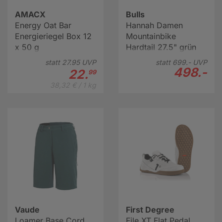
AMACX
Bulls
Energy Oat Bar
Hannah Damen
Energieriegel Box 12
Mountainbike
x 50 g
Hardtail 27.5" grün
statt
27.
95
UVP
statt
699.-
UVP
498.-
22.
99
38,32 € / 1 kg
Vaude
First Degree
Loamer Base Cord
File XT Flat Pedal