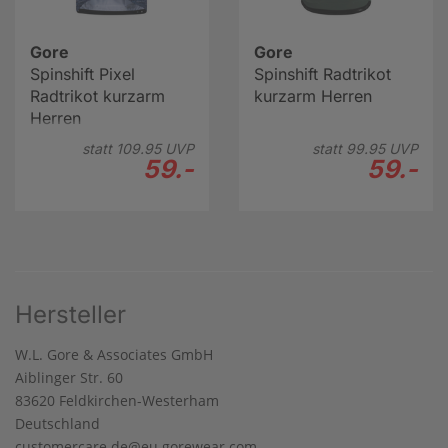
Gore
Gore
Spinshift Pixel
Spinshift Radtrikot
Radtrikot kurzarm
kurzarm Herren
Herren
statt
109.
95
UVP
statt
99.
95
UVP
59.-
59.-
Hersteller
W.L. Gore & Associates GmbH
Aiblinger Str. 60
83620 Feldkirchen-Westerham
Deutschland
customercare.de@eu.gorewear.com