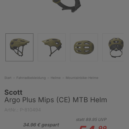
Start
Fahrradbekleidung
Helme
Mountainbike-Helme
Scott
Argo Plus Mips (CE) MTB Helm
ArtNr.: P-810494
statt
89.
95
UVP
34.96 € gespart
99