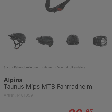
Start
Fahrradbekleidung
Helme
Mountainbike-Helme
Alpina
Taunus Mips MTB Fahrradhelm
ArtNr.: P-810591
95