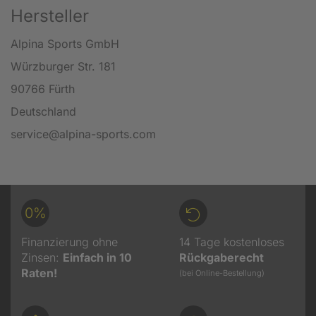
Hersteller
Alpina Sports GmbH
Würzburger Str. 181
90766 Fürth
Deutschland
service@alpina-sports.com
0%
Finanzierung ohne
14 Tage kostenloses
Zinsen:
Einfach in 10
Rückgaberecht
Raten!
(bei Online-Bestellung)