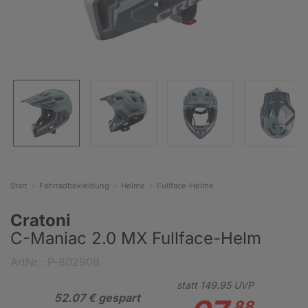
Start
Fahrradbekleidung
Helme
Fullface-Helme
Cratoni
C-Maniac 2.0 MX Fullface-Helm
ArtNr.: P-802906
statt
149.
95
UVP
52.07 € gespart
88