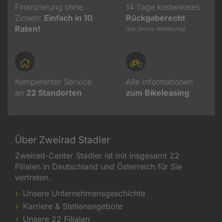
Finanzierung ohne
14 Tage kostenloses
Zinsen:
Einfach in 10
Rückgaberecht
Raten!
(bei Online-Bestellung)
Kompetenter Service
Alle Informationen
an
22
Standorten
zum Bikeleasing
Über Zweirad Stadler
Zweirad-Center Stadler ist mit insgesamt 22
Filialen in Deutschland und Österreich für Sie
vertreten.
Unsere Unternehmensgeschichte
Karriere & Stellenangebote
Unsere 22 Filialen