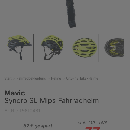
Start
Fahrradbekleidung
Helme
City- / E-Bike-Helme
Mavic
Syncro SL Mips Fahrradhelm
ArtNr.: P-810481
statt
139.-
UVP
62 € gespart