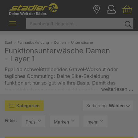
Toggle
navigation
Start
Fahrradbekleidung
Damen
Unterwäsche
Funktionsunterwäsche Damen
-
Layer 1
Egal ob schweißtreibendes Gravel-Workout oder
tägliches Commuting: Deine Bike-Bekleidung
funktioniert nur so gut wie ihre Basis. Damit das
weiterlesen ...
Feuchtigkeitsmanagement nicht unterbrochen wird,
startet die Atmungsaktivität direkt auf der Haut.
Hochfunktionelle Funktionsunterwäsche für Damen
Kategorien
Sortierung:
Wählen
liegt als erster Layer perfekt an und leitet Schweiß
sofort nach außen ab. Statt Feuchtigkeit aufzusaugen,
Filter:
Preis
Marken
mehr
sorgen die High-Tech-Fasern für ein dauerhaft
trockenes Tragegefühl, eine optimale Thermoregulation
und extremen Schutz vor dem Auskühlen durch