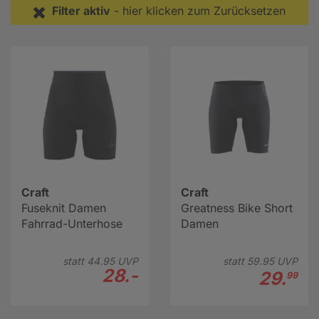
Filter aktiv
- hier klicken zum Zurücksetzen
Fahrtwind – die unverzichtbare Basis für jede Tour und
jedes Wetter.
Weiter zur Unterwäsche Damen Beratung
Craft
Craft
Fuseknit Damen
Greatness Bike Short
Fahrrad-Unterhose
Damen
statt
44.
95
UVP
statt
59.
95
UVP
28.-
29.
99