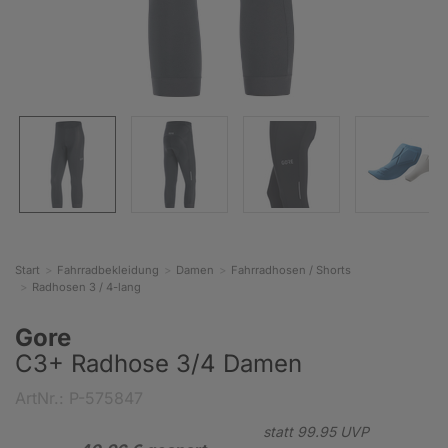
Start
Fahrradbekleidung
Damen
Fahrradhosen / Shorts
Radhosen 3 / 4-lang
Gore
C3+ Radhose 3/4 Damen
ArtNr.: P-575847
statt
99.
95
UVP